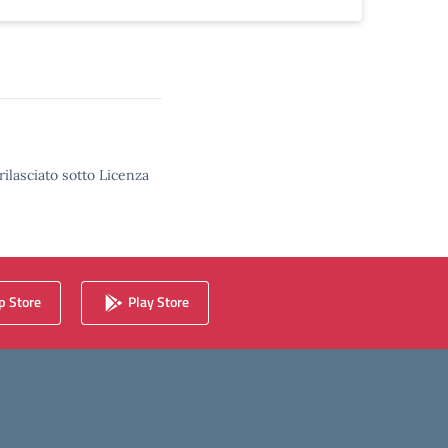
rilasciato sotto Licenza
 Store
Play Store