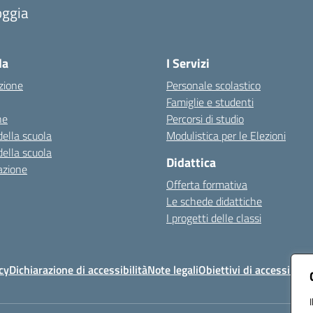
oggia
Visita la pagina iniziale della scuola
la
I Servizi
zione
Personale scolastico
Famiglie e studenti
ne
Percorsi di studio
della scuola
Modulistica per le Elezioni
della scuola
Didattica
azione
Offerta formativa
Le schede didattiche
I progetti delle classi
cy
Dichiarazione di accessibilità
Note legali
Obiettivi di accessibilit