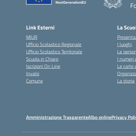
F
— 
Link Esterni
La Scuo
MIUR
Presenta
Ufficio Scolastico Regionale
I luoghi
Ufficio Scolastico Territoriale
Le perso
Scuola in Chiaro
I numeri 
Iscrizioni On Line
Le carte 
Invalsi
Organizz
Comune
La storia
Amministrazione Trasparente
Albo online
Privacy Poli