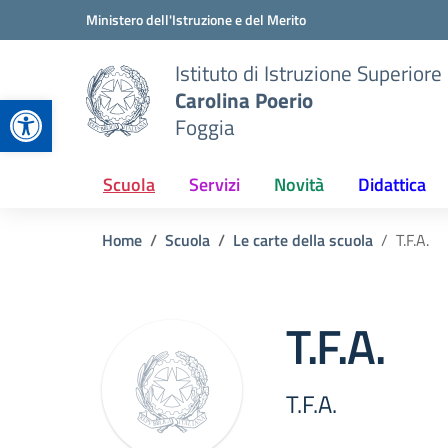
Vai ai contenuti
Vai al menu di navigazione
Vai al footer
Ministero dell'Istruzione e del Merito
Istituto di Istruzione Superiore
Carolina Poerio
Apri la barra degli strumenti
Foggia
Scuola
Servizi
Novità
Didattica
Home
Scuola
Le carte della scuola
T.F.A.
T.F.A.
T.F.A.