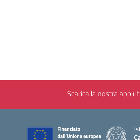
Scarica la nostra app uff
Is
Ca