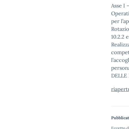
Asse I
Operat
per l’a
Rotazio
10.2.2 
Realizz
compete
l’accog
person
DELLE 
riapert
Pubblicat
Eccetto d