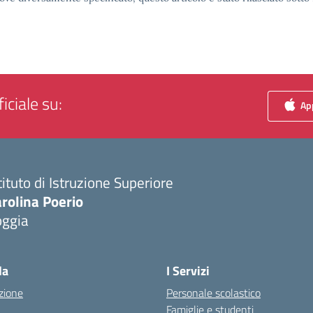
iciale su:
App
tituto di Istruzione Superiore
rolina Poerio
oggia
Visita la pagina iniziale della scuola
la
I Servizi
zione
Personale scolastico
Famiglie e studenti