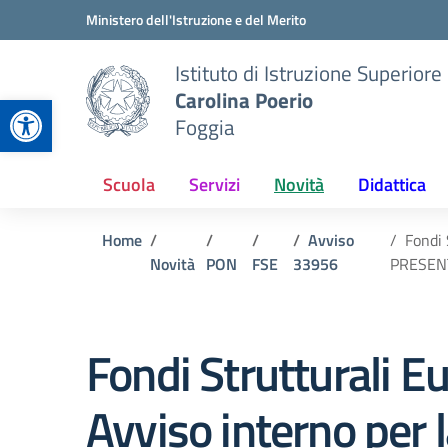
Vai ai contenuti
Vai al menu di navigazione
Vai al footer
Ministero dell'Istruzione e del Merito
Istituto di Istruzione Superiore
Carolina Poerio
Apri la barra degli strumenti
Foggia
Scuola
Servizi
Novità
Didattica
Home
Avviso
Fondi 
Novità
PON
FSE
33956
PRESENT
Fondi Strutturali 
Avviso interno per 