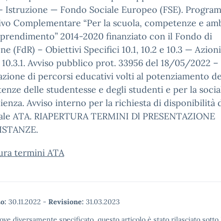
 — Istruzione — Fondo Sociale Europeo (FSE). Progra
ivo Complementare “Per la scuola, competenze e amb
pprendimento” 2014-2020 finanziato con il Fondo di
ne (FdR) – Obiettivi Specifici 10.1, 10.2 e 10.3 — Azioni 
e 10.3.1. Avviso pubblico prot. 33956 del 18/05/2022 –
azione di percorsi educativi volti al potenziamento de
nze delle studentesse e degli studenti e per la social
lienza. Avviso interno per la richiesta di disponibilità 
ale ATA. RIAPERTURA TERMINI Dl PRESENTAZIONE
ISTANZE.
ura termini ATA
o:
30.11.2022
-
Revisione:
31.03.2023
ove diversamente specificato, questo articolo è stato rilasciato sott