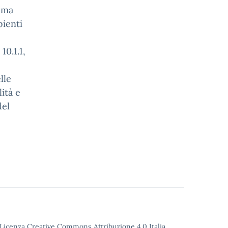
mma
ienti
10.1.1,
lle
ità e
del
o Licenza Creative Commons Attribuzione 4.0 Italia.