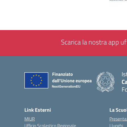
Scarica la nostra app uff
Is
Ca
F
— 
Link Esterni
La Scuo
MIUR
Presenta
Ufficio Scolastico Regionale
I luoghi