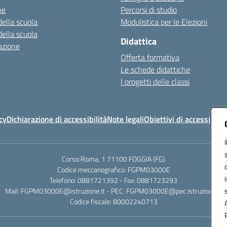
ne
Percorsi di studio
della scuola
Modulistica per le Elezioni
della scuola
Didattica
azione
Offerta formativa
Le schede didattiche
I progetti delle classi
cy
Dichiarazione di accessibilità
Note legali
Obiettivi di accessibilit
Corso Roma, 1 71100 FOGGIA (FG)
Codice meccanografico: FGPM03000E
Telefono: 0881721392 - Fax: 0881723293
Mail: FGPM03000E@istruzione.it - PEC: FGPM03000E@pec.istruzione.it
Codice fiscale: 80002240713