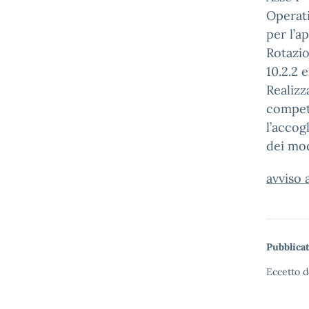
Operat
per l’a
Rotazio
10.2.2 
Realizz
compete
l’accog
dei mo
avviso 
Pubblicat
Eccetto d