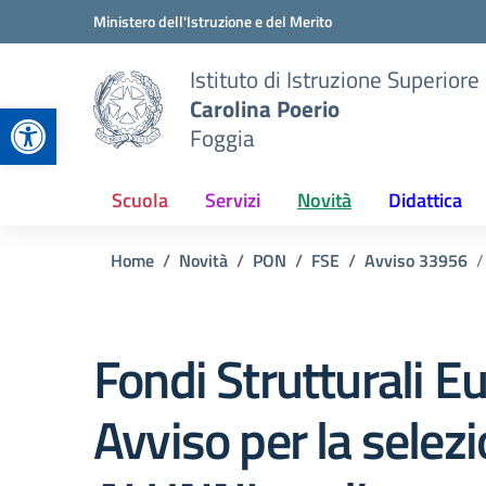
Vai ai contenuti
Vai al menu di navigazione
Vai al footer
Ministero dell'Istruzione e del Merito
Istituto di Istruzione Superiore
Carolina Poerio
Apri la barra degli strumenti
Foggia
Scuola
Servizi
Novità
Didattica
Home
Novità
PON
FSE
Avviso 33956
Fondi Strutturali E
Avviso per la selezi