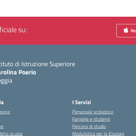
iciale su:
App
tituto di Istruzione Superiore
rolina Poerio
oggia
Visita la pagina iniziale della scuola
la
I Servizi
zione
Personale scolastico
Famiglie e studenti
ne
Percorsi di studio
della scuola
Modulistica per le Elezioni