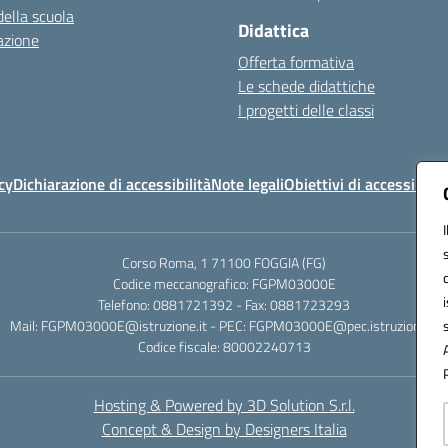
della scuola
Didattica
azione
Offerta formativa
Le schede didattiche
I progetti delle classi
cy
Dichiarazione di accessibilità
Note legali
Obiettivi di accessibilit
Corso Roma, 1 71100 FOGGIA (FG)
Codice meccanografico: FGPM03000E
Telefono: 0881721392 - Fax: 0881723293
Mail: FGPM03000E@istruzione.it - PEC: FGPM03000E@pec.istruzione.it
Codice fiscale: 80002240713
Hosting & Powered by 3D Solution S.r.l.
Concept & Design by Designers Italia