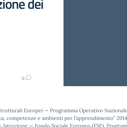
zione dei
0
Strutturali Europei — Programma Operativo Nazionale
ta, competenze e ambienti per l’apprendimento” 201
 — Istruzione — Fondo Sociale Europeo (FSE). Progra