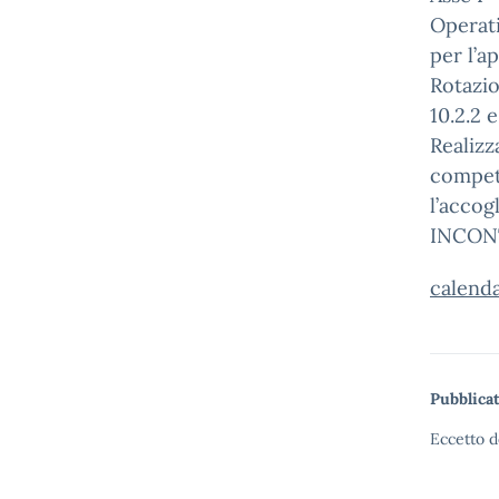
Operat
per l’a
Rotazio
10.2.2 
Realizz
compete
l’accog
INCON
calenda
Pubblicat
Eccetto d