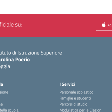
iciale su:
App
tituto di Istruzione Superiore
rolina Poerio
oggia
Visita la pagina iniziale della scuola
la
I Servizi
zione
Personale scolastico
Famiglie e studenti
ne
Percorsi di studio
della scuola
Modulistica per le Elezioni