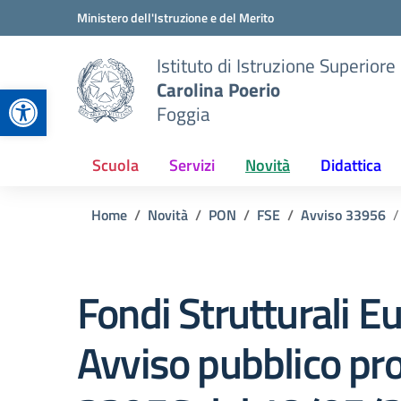
Vai ai contenuti
Vai al menu di navigazione
Vai al footer
Ministero dell'Istruzione e del Merito
Istituto di Istruzione Superiore
Carolina Poerio
Apri la barra degli strumenti
Foggia
Scuola
Servizi
Novità
Didattica
Home
Novità
PON
FSE
Avviso 33956
Fondi Strutturali 
Avviso pubblico pro