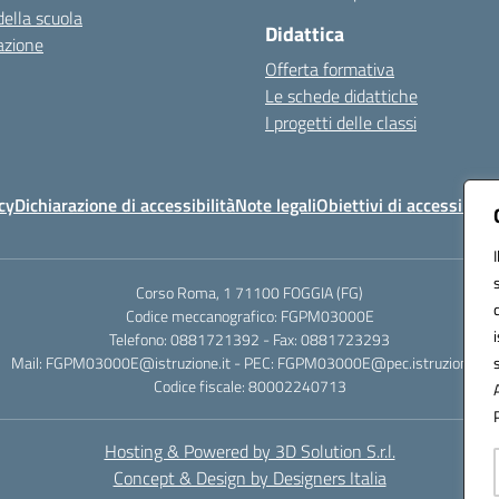
della scuola
Didattica
azione
Offerta formativa
Le schede didattiche
I progetti delle classi
cy
Dichiarazione di accessibilità
Note legali
Obiettivi di accessibilit
Corso Roma, 1 71100 FOGGIA (FG)
Codice meccanografico: FGPM03000E
Telefono: 0881721392 - Fax: 0881723293
Mail: FGPM03000E@istruzione.it - PEC: FGPM03000E@pec.istruzione.it
Codice fiscale: 80002240713
Hosting & Powered by 3D Solution S.r.l.
Concept & Design by Designers Italia