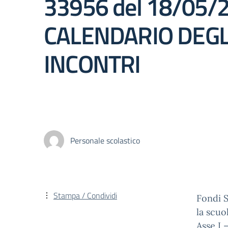
33956 del 18/05/
CALENDARIO DEGL
INCONTRI
Personale scolastico
Stampa / Condividi
Fondi 
la scuo
Asse I