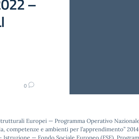
2022 –
I
0
Strutturali Europei — Programma Operativo Nazionale
la, competenze e ambienti per l’apprendimento” 201
 — Istruzione — Fondo Sociale Europeo (FSE). Progra