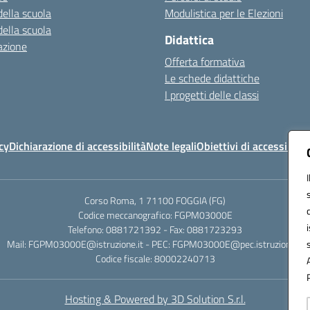
della scuola
Modulistica per le Elezioni
della scuola
Didattica
azione
Offerta formativa
Le schede didattiche
I progetti delle classi
cy
Dichiarazione di accessibilità
Note legali
Obiettivi di accessibilit
Corso Roma, 1 71100 FOGGIA (FG)
Codice meccanografico: FGPM03000E
Telefono: 0881721392 - Fax: 0881723293
Mail: FGPM03000E@istruzione.it - PEC: FGPM03000E@pec.istruzione.it
Codice fiscale: 80002240713
Hosting & Powered by 3D Solution S.r.l.