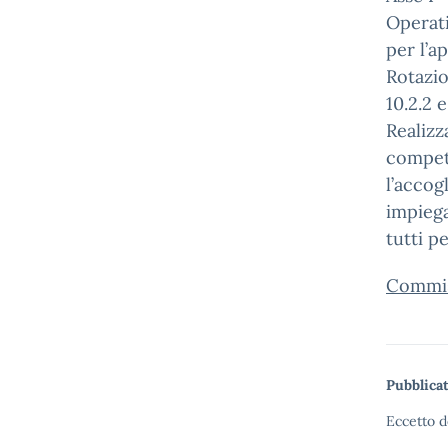
Operat
per l’a
Rotazio
10.2.2 
Realizz
compete
l’accog
impiega
tutti 
Commis
Pubblicat
Eccetto d