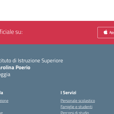
iciale su:
App
tituto di Istruzione Superiore
rolina Poerio
oggia
Visita la pagina iniziale della scuola
la
I Servizi
zione
Personale scolastico
Famiglie e studenti
ne
Percorsi di studio