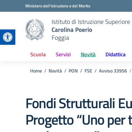
Vai ai contenuti
Vai al menu di navigazione
Vai al footer
Ministero dell'Istruzione e del Merito
Istituto di Istruzione Superiore
Carolina Poerio
Apri la barra degli strumenti
Foggia
Scuola
Servizi
Novità
Didattica
Home
Novità
PON
FSE
Avviso 33956
Fondi Strutturali E
Progetto “Uno per t