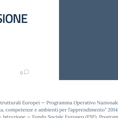
SIONE
0
Strutturali Europei — Programma Operativo Nazionale
la, competenze e ambienti per l’apprendimento” 201
 — Istruzione — Fondo Sociale Europeo (FSE). Progra