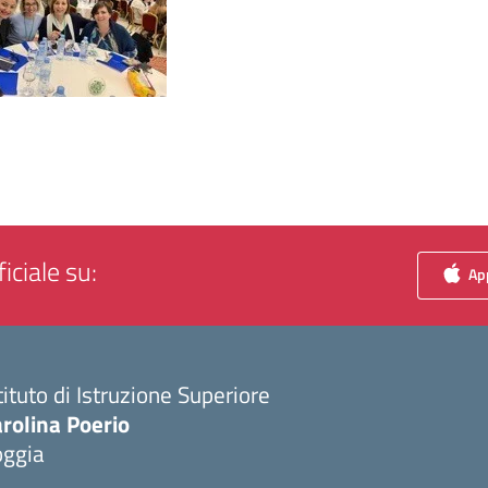
iciale su:
App
tituto di Istruzione Superiore
rolina Poerio
oggia
Visita la pagina iniziale della scuola