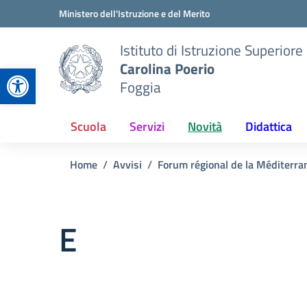
Vai ai contenuti
Vai al menu di navigazione
Vai al footer
Ministero dell'Istruzione e del Merito
Istituto di Istruzione Superiore
Carolina Poerio
Apri la barra degli strumenti
Foggia
Scuola
Servizi
Novità
Didattica
Home
Avvisi
Forum régional de la Méditer
E