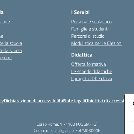
la
I Servizi
zione
Personale scolastico
Famiglie e studenti
ne
Percorsi di studio
della scuola
Modulistica per le Elezioni
della scuola
Didattica
azione
Offerta formativa
Le schede didattiche
I progetti delle classi
cy
Dichiarazione di accessibilità
Note legali
Obiettivi di accessibilit
Corso Roma, 1 71100 FOGGIA (FG)
Codice meccanografico: FGPM03000E