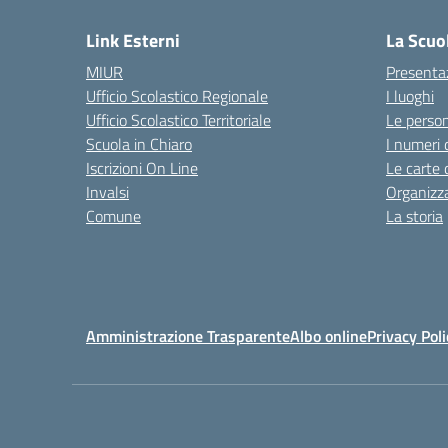
Link Esterni
La Scuo
MIUR
Presenta
Ufficio Scolastico Regionale
I luoghi
Ufficio Scolastico Territoriale
Le perso
Scuola in Chiaro
I numeri 
Iscrizioni On Line
Le carte 
Invalsi
Organizz
Comune
La storia
Amministrazione Trasparente
Albo online
Privacy Poli