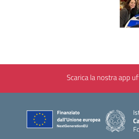
Scarica la nostra app uff
Is
Ca
F
— 