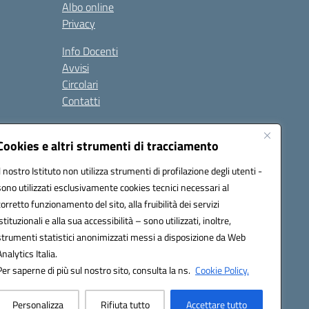
Albo online
Privacy
Info Docenti
Avvisi
Circolari
Contatti
à
Cookies e altri strumenti di tracciamento
Seguici su:
Il nostro Istituto non utilizza strumenti di profilazione degli utenti -
sono utilizzati esclusivamente cookies tecnici necessari al
corretto funzionamento del sito, alla fruibilità dei servizi
istituzionali e alla sua accessibilità – sono utilizzati, inoltre,
strumenti statistici anonimizzati messi a disposizione da Web
Analytics Italia.
Per saperne di più sul nostro sito, consulta la ns.
Cookie Policy.
Personalizza
Rifiuta tutto
Accettare tutto