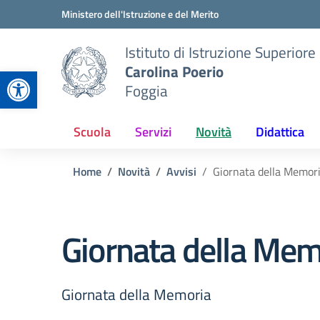
Vai ai contenuti
Vai al menu di navigazione
Vai al footer
Ministero dell'Istruzione e del Merito
Istituto di Istruzione Superiore
Carolina Poerio
Apri la barra degli strumenti
Foggia
Scuola
Servizi
Novità
Didattica
Home
Novità
Avvisi
Giornata della Memor
Giornata della Mem
Giornata della Memoria