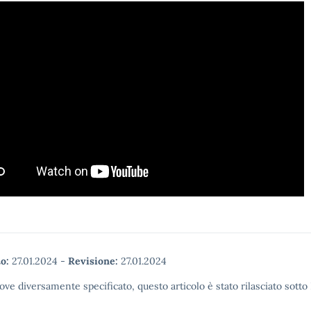
o:
27.01.2024
-
Revisione:
27.01.2024
ove diversamente specificato, questo articolo è stato rilasciato sott