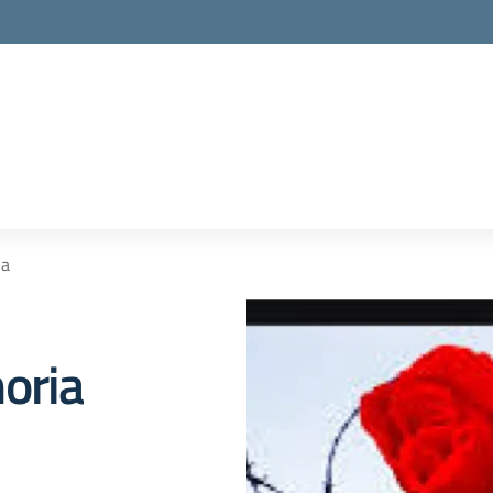
ia
oria