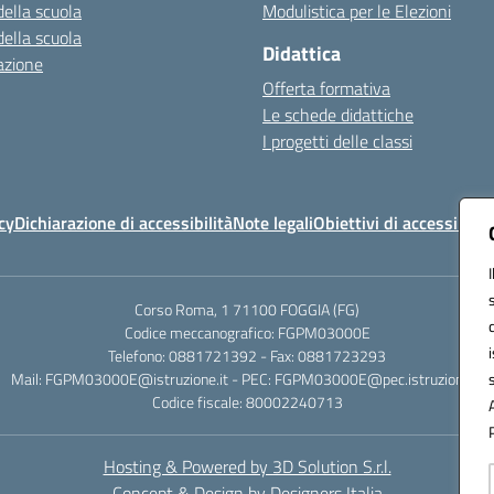
della scuola
Modulistica per le Elezioni
della scuola
Didattica
azione
Offerta formativa
Le schede didattiche
I progetti delle classi
cy
Dichiarazione di accessibilità
Note legali
Obiettivi di accessibilit
Corso Roma, 1 71100 FOGGIA (FG)
Codice meccanografico: FGPM03000E
Telefono: 0881721392 - Fax: 0881723293
Mail: FGPM03000E@istruzione.it - PEC: FGPM03000E@pec.istruzione.it
Codice fiscale: 80002240713
Hosting & Powered by 3D Solution S.r.l.
Concept & Design by Designers Italia