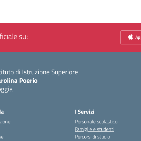
iciale su:
App
tituto di Istruzione Superiore
rolina Poerio
oggia
Visita la pagina iniziale della scuola
la
I Servizi
zione
Personale scolastico
Famiglie e studenti
ne
Percorsi di studio