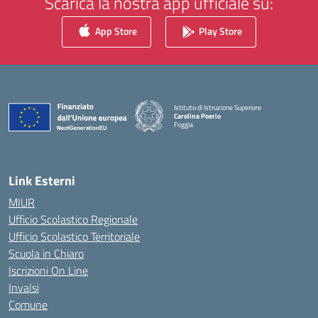
Scarica la nostra app ufficiale su:
App Store
Play Store
Istituto di Istruzione Superiore
Carolina Poerio
Foggia
— Visita la pagina iniziale della scuola
Link Esterni
MIUR
Ufficio Scolastico Regionale
Ufficio Scolastico Territoriale
Scuola in Chiaro
Iscrizioni On Line
Invalsi
Comune