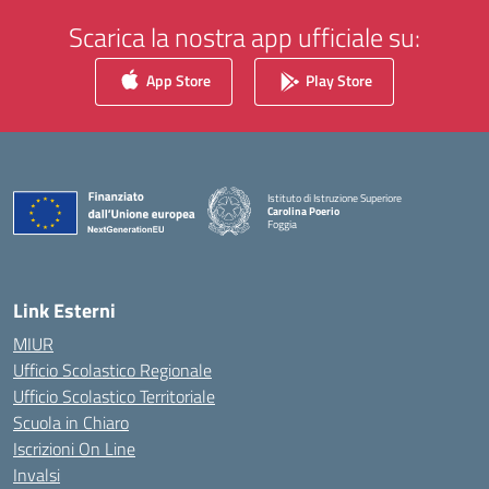
Scarica la nostra app ufficiale su:
App Store
Play Store
Istituto di Istruzione Superiore
Carolina Poerio
Foggia
— Visita la pagina iniziale della scuola
Link Esterni
MIUR
Ufficio Scolastico Regionale
Ufficio Scolastico Territoriale
Scuola in Chiaro
Iscrizioni On Line
Invalsi