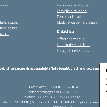
zione
Personale scolastico
Famiglie e studenti
ne
Percorsi di studio
della scuola
Modulistica per le Elezioni
della scuola
Didattica
azione
Offerta formativa
Le schede didattiche
I progetti delle classi
cy
Dichiarazione di accessibilità
Note legali
Obiettivi di accessibilit
Corso Roma, 1 71100 FOGGIA (FG)
Codice meccanografico: FGPM03000E
Telefono: 0881721392 - Fax: 0881723293
Mail: FGPM03000E@istruzione.it - PEC: FGPM03000E@pec.istruzione.it
Codice fiscale: 80002240713