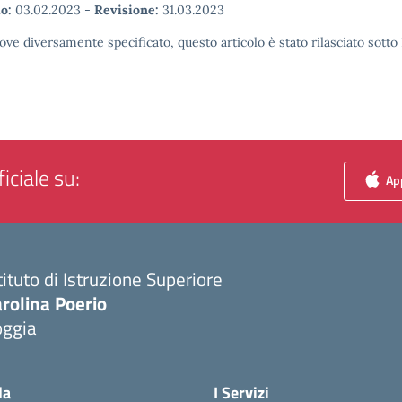
o:
03.02.2023
-
Revisione:
31.03.2023
ove diversamente specificato, questo articolo è stato rilasciato sott
iciale su:
App
tituto di Istruzione Superiore
rolina Poerio
oggia
Visita la pagina iniziale della scuola
la
I Servizi