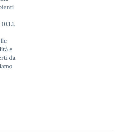
ienti
10.1.1,
lle
ità e
erti da
riamo