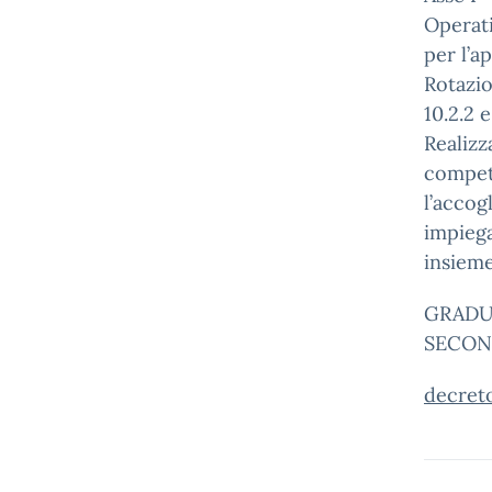
Operat
per l’a
Rotazio
10.2.2 
Realizz
compete
l’accog
impiega
insieme
GRADU
SECON
decret