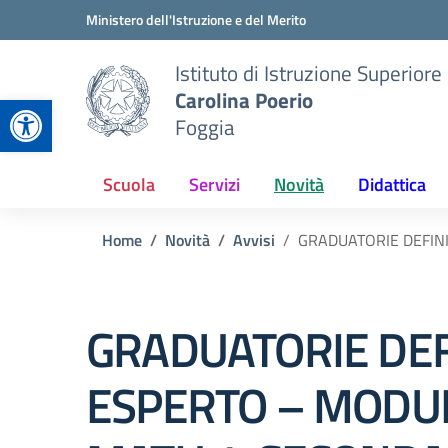
Vai ai contenuti
Vai al menu di navigazione
Vai al footer
Ministero dell'Istruzione e del Merito
Istituto di Istruzione Superiore
Carolina Poerio
Apri la barra degli strumenti
Foggia
Scuola
Servizi
Novità
Didattica
Home
Novità
Avvisi
GRADUATORIE DEFINI
GRADUATORIE DEF
ESPERTO – MODU