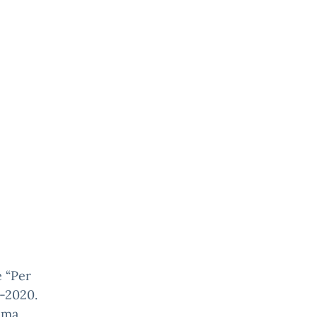
 “Per
4-2020.
mma