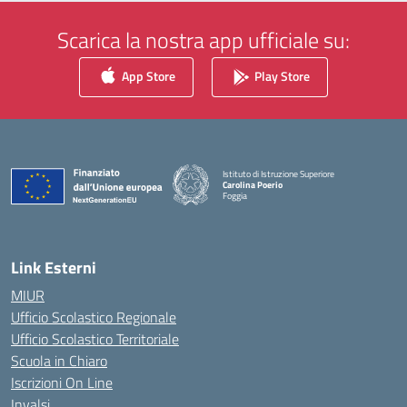
Scarica la nostra app ufficiale su:
App Store
Play Store
Istituto di Istruzione Superiore
Carolina Poerio
Foggia
— Visita la pagina iniziale della scuola
Link Esterni
MIUR
Ufficio Scolastico Regionale
Ufficio Scolastico Territoriale
Scuola in Chiaro
Iscrizioni On Line
Invalsi