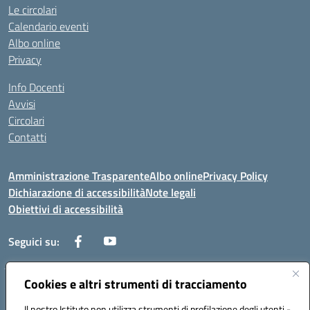
Le circolari
Calendario eventi
Albo online
Privacy
Info Docenti
Avvisi
Circolari
Contatti
Amministrazione Trasparente
Albo online
Privacy Policy
Dichiarazione di accessibilità
Note legali
Obiettivi di accessibilità
Seguici su:
Cookies e altri strumenti di tracciamento
Corso Roma, 1 71100 FOGGIA (FG)
Codice meccanografico: FGPM03000E
Il nostro Istituto non utilizza strumenti di profilazione degli utenti -