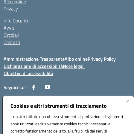
Albo online
Privacy
Info Docenti
Avvisi
Circolari
Contatti
Amministrazione Trasparente
Albo online
Privacy Policy
Dichiarazione di accessibilità
Note legali
Obiettivi di accessibilità
Seguici su:
Cookies e altri strumenti di tracciamento
Corso Roma, 1 71100 FOGGIA (FG)
Codice meccanografico: FGPM03000E
Il nostro Istituto non utilizza strumenti di profilazione degli utenti -
Telefono: 0881721392 - Fax: 0881723293
sono utilizzati esclusivamente cookies tecnici necessari al
Mail: FGPM03000E@istruzione.it - PEC:
corretto funzionamento del sito, alla fruibilità dei servizi
FGPM03000E@pec.istruzione.it