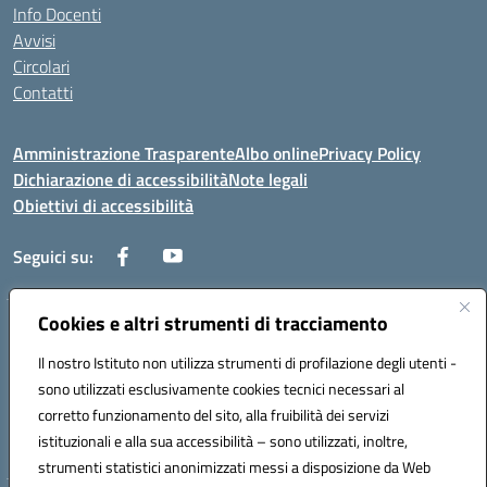
Info Docenti
Avvisi
Circolari
Contatti
Amministrazione Trasparente
Albo online
Privacy Policy
Dichiarazione di accessibilità
Note legali
Obiettivi di accessibilità
Seguici su:
Cookies e altri strumenti di tracciamento
Corso Roma, 1 71100 FOGGIA (FG)
Codice meccanografico: FGPM03000E
Il nostro Istituto non utilizza strumenti di profilazione degli utenti -
Telefono: 0881721392 - Fax: 0881723293
sono utilizzati esclusivamente cookies tecnici necessari al
Mail: FGPM03000E@istruzione.it - PEC:
corretto funzionamento del sito, alla fruibilità dei servizi
FGPM03000E@pec.istruzione.it
istituzionali e alla sua accessibilità – sono utilizzati, inoltre,
Codice fiscale: 80002240713
strumenti statistici anonimizzati messi a disposizione da Web