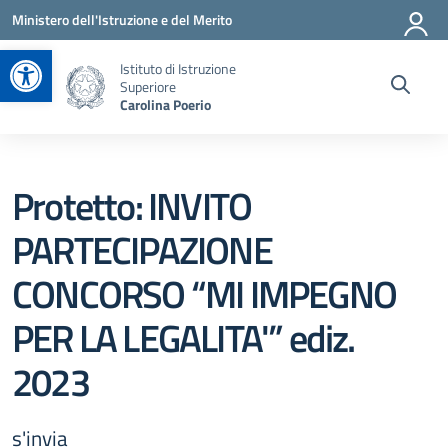
Vai ai contenuti
Vai al menu di navigazione
Vai al footer
Ministero dell'Istruzione e del Merito
Apri la barra degli strumenti
Istituto di Istruzione
Superiore
Carolina Poerio
Protetto: INVITO
PARTECIPAZIONE
CONCORSO “MI IMPEGNO
PER LA LEGALITA'” ediz.
2023
s'invia