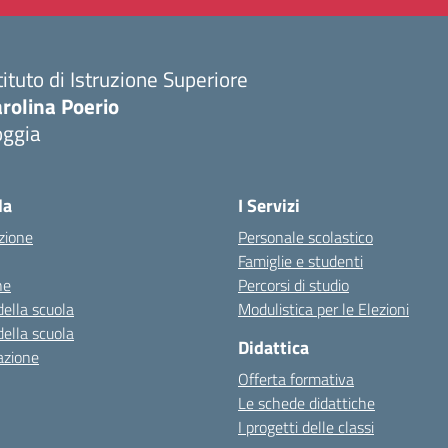
tituto di Istruzione Superiore
rolina Poerio
oggia
Visita la pagina iniziale della scuola
la
I Servizi
zione
Personale scolastico
Famiglie e studenti
ne
Percorsi di studio
della scuola
Modulistica per le Elezioni
della scuola
Didattica
azione
Offerta formativa
Le schede didattiche
I progetti delle classi