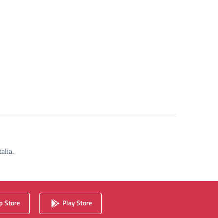
alia.
 Store
Play Store