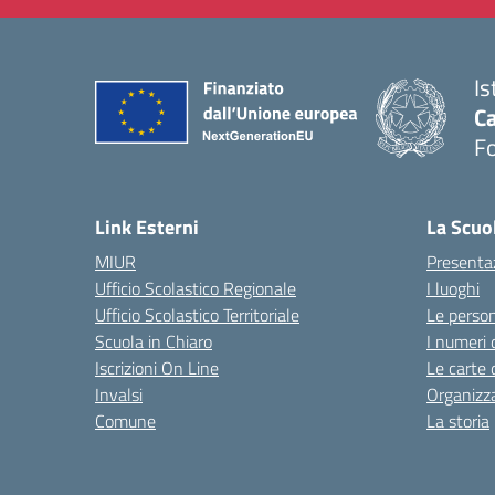
Is
Ca
F
— 
Link Esterni
La Scuo
MIUR
Presenta
Ufficio Scolastico Regionale
I luoghi
Ufficio Scolastico Territoriale
Le perso
Scuola in Chiaro
I numeri 
Iscrizioni On Line
Le carte 
Invalsi
Organizz
Comune
La storia