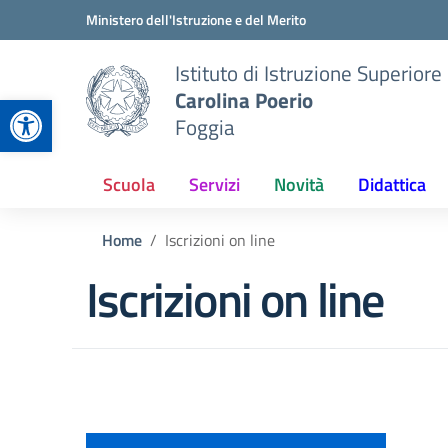
Vai ai contenuti
Vai al menu di navigazione
Vai al footer
Ministero dell'Istruzione e del Merito
Istituto di Istruzione Superiore
Carolina Poerio
Apri la barra degli strumenti
Foggia
Scuola
Servizi
Novità
Didattica
Home
Iscrizioni on line
Iscrizioni on line