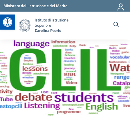
Vai ai contenuti
Vai al menu di navigazione
Vai al footer
Ministero dell'Istruzione e del Merito
Apri la barra degli strumenti
Istituto di Istruzione
Superiore
Carolina Poerio