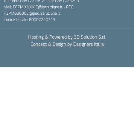
Telefono: 0881721392 - Fax: 0881723293
Mail: FGPM03000E@istruzione.it - PEC:
FGPM03000E@pec.istruzione.it
Codice fiscale: 80002240713
Hosting & Powered by 3D Solution S.r.l.
Concept & Design by Designers Italia