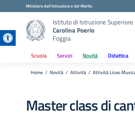
Vai ai contenuti
Vai al menu di navigazione
Vai al footer
Ministero dell'Istruzione e del Merito
Istituto di Istruzione Superiore
Carolina Poerio
Apri la barra degli strumenti
Foggia
Scuola
Servizi
Novità
Didattica
Home
Novità
Attività
Attività Liceo Music
Master class di can