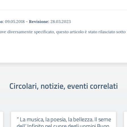
o:
09.05.2018
-
Revisione:
28.03.2023
ove diversamente specificato, questo articolo è stato rilasciato sott
Circolari, notizie, eventi correlati
” La musica, la poesia, la bellezza. Il seme
dell’ Infinito nel cuore degli uomini Buon