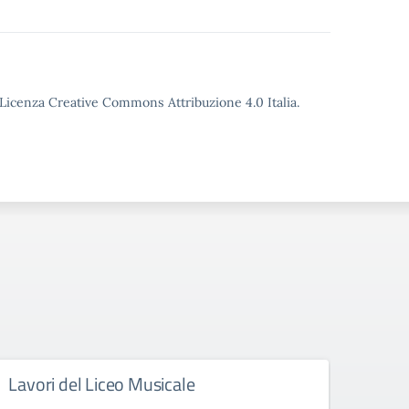
o Licenza Creative Commons Attribuzione 4.0 Italia.
Lavori del Liceo Musicale
Vinc
“OPU