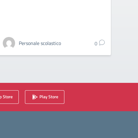
Personale scolastico
0
 Store
Play Store