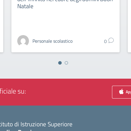
Natale
Personale scolastico
0
iciale su:
App
tituto di Istruzione Superiore