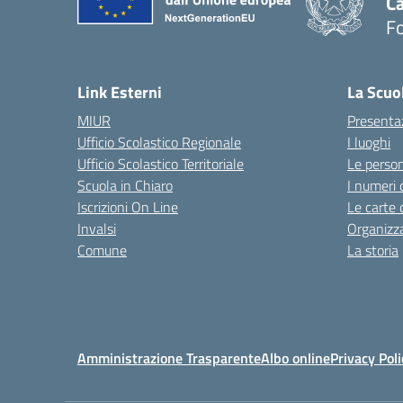
Ca
F
— 
Link Esterni
La Scuo
MIUR
Presenta
Ufficio Scolastico Regionale
I luoghi
Ufficio Scolastico Territoriale
Le perso
Scuola in Chiaro
I numeri 
Iscrizioni On Line
Le carte 
Invalsi
Organizz
Comune
La storia
Amministrazione Trasparente
Albo online
Privacy Poli