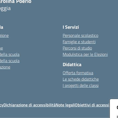
rolina Poerio
oggia
Visita la pagina iniziale della scuola
la
I Servizi
zione
Personale scolastico
Famiglie e studenti
ne
Percorsi di studio
della scuola
Modulistica per le Elezioni
della scuola
Didattica
azione
Offerta formativa
Le schede didattiche
I progetti delle classi
cy
Dichiarazione di accessibilità
Note legali
Obiettivi di accessibilit