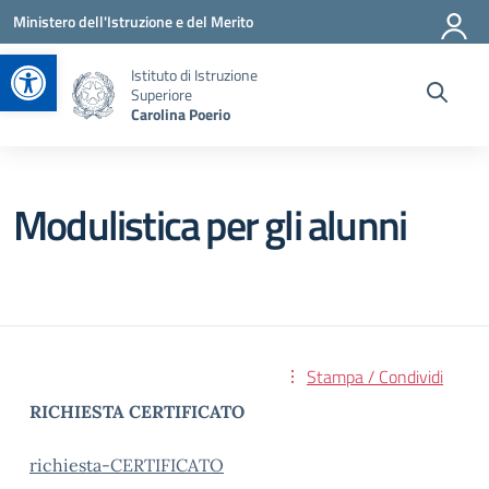
Vai ai contenuti
Vai al menu di navigazione
Vai al footer
Ministero dell'Istruzione e del Merito
Apri la barra degli strumenti
Istituto di Istruzione
Superiore
Carolina Poerio
Modulistica per gli alunni
Stampa / Condividi
RICHIESTA CERTIFICATO
richiesta-CERTIFICATO