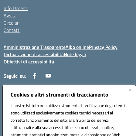
Info Docenti
Avvisi
Circolari
Contatti
Amministrazione Trasparente
Albo online
Privacy Policy
Dichiarazione di accessibilità
Note legali
Obiettivi di accessibilità
Seguici su:
Cookies e altri strumenti di tracciamento
Corso Roma, 1 71100 FOGGIA (FG)
Codice meccanografico: FGPM03000E
Il nostro Istituto non utilizza strumenti di profilazione degli utenti -
Telefono: 0881721392 - Fax: 0881723293
sono utilizzati esclusivamente cookies tecnici necessari al
Mail: FGPM03000E@istruzione.it - PEC:
corretto funzionamento del sito, alla fruibilità dei servizi
FGPM03000E@pec.istruzione.it
istituzionali e alla sua accessibilità – sono utilizzati, inoltre,
Codice fiscale: 80002240713
strumenti statistici anonimizzati messi a disposizione da Web