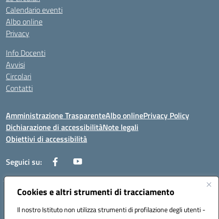
Calendario eventi
Albo online
Privacy
Info Docenti
Avvisi
Circolari
Contatti
Amministrazione Trasparente
Albo online
Privacy Policy
Dichiarazione di accessibilità
Note legali
Obiettivi di accessibilità
Seguici su:
Cookies e altri strumenti di tracciamento
Corso Roma, 1 71100 FOGGIA (FG)
Codice meccanografico: FGPM03000E
Il nostro Istituto non utilizza strumenti di profilazione degli utenti -
Telefono: 0881721392 - Fax: 0881723293