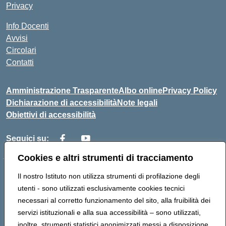
Privacy
Info Docenti
Avvisi
Circolari
Contatti
Amministrazione Trasparente
Albo online
Privacy Policy
Dichiarazione di accessibilità
Note legali
Obiettivi di accessibilità
Seguici su:
Cookies e altri strumenti di tracciamento
Corso Roma, 1 71100 FOGGIA (FG)
Il nostro Istituto non utilizza strumenti di profilazione degli
Codice meccanografico: FGPM03000E
utenti - sono utilizzati esclusivamente cookies tecnici
Telefono: 0881721392 - Fax: 0881723293
necessari al corretto funzionamento del sito, alla fruibilità dei
Mail: FGPM03000E@istruzione.it - PEC:
servizi istituzionali e alla sua accessibilità – sono utilizzati,
FGPM03000E@pec.istruzione.it
inoltre, strumenti statistici anonimizzati messi a disposizione