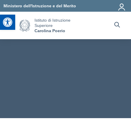
Vai ai contenuti
Vai al menu di navigazione
Vai al footer
Ministero dell'Istruzione e del Merito
Apri la barra degli strumenti
Istituto di Istruzione
Superiore
Carolina Poerio