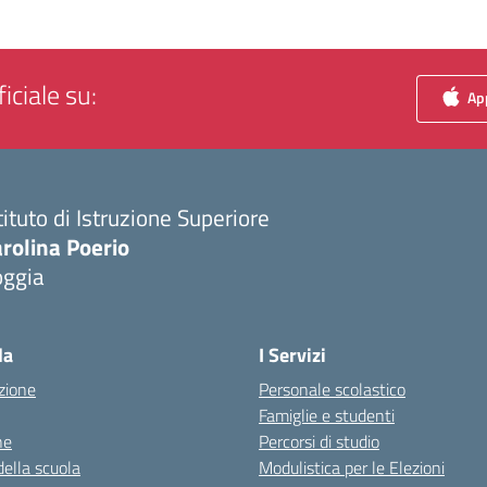
iciale su:
App
tituto di Istruzione Superiore
rolina Poerio
oggia
Visita la pagina iniziale della scuola
la
I Servizi
zione
Personale scolastico
Famiglie e studenti
ne
Percorsi di studio
della scuola
Modulistica per le Elezioni