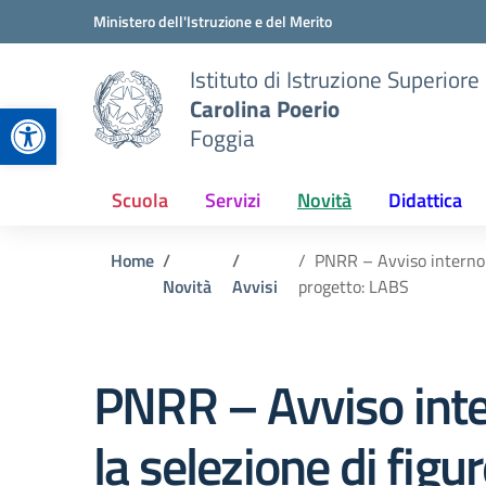
Vai ai contenuti
Vai al menu di navigazione
Vai al footer
Ministero dell'Istruzione e del Merito
Istituto di Istruzione Superiore
Carolina Poerio
Apri la barra degli strumenti
Foggia
Scuola
Servizi
Novità
Didattica
Home
PNRR – Avviso interno 
Novità
Avvisi
progetto: LABS
PNRR – Avviso inte
la selezione di figu