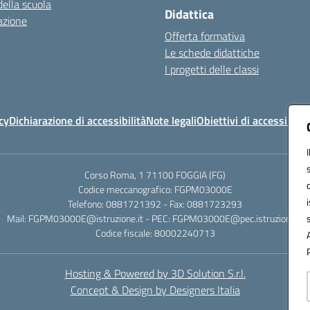
della scuola
Didattica
azione
Offerta formativa
Le schede didattiche
I progetti delle classi
cy
Dichiarazione di accessibilità
Note legali
Obiettivi di accessibilit
Corso Roma, 1 71100 FOGGIA (FG)
Codice meccanografico: FGPM03000E
Telefono: 0881721392 - Fax: 0881723293
Mail: FGPM03000E@istruzione.it - PEC: FGPM03000E@pec.istruzione.it
Codice fiscale: 80002240713
Hosting & Powered by 3D Solution S.r.l.
Concept & Design by Designers Italia