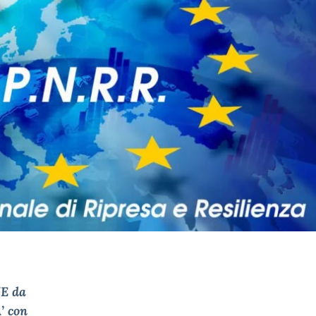
NE da
’ con