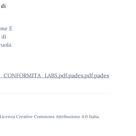
 di
one E
 di
cuola
ONFORMITA_LABS.pdf.pades.pdf.pades
o Licenza Creative Commons Attribuzione 4.0 Italia.