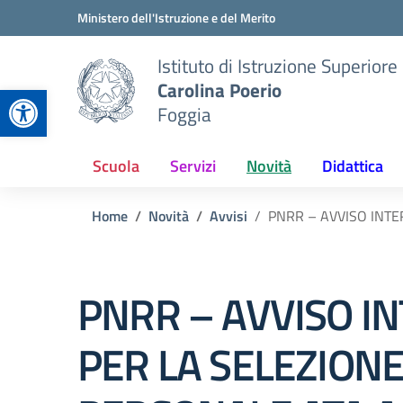
Vai ai contenuti
Vai al menu di navigazione
Vai al footer
Ministero dell'Istruzione e del Merito
Istituto di Istruzione Superiore
Carolina Poerio
Apri la barra degli strumenti
Foggia
Scuola
Servizi
Novità
Didattica
Home
Novità
Avvisi
PNRR – AVVISO INTE
PNRR – AVVISO I
PER LA SELEZIONE