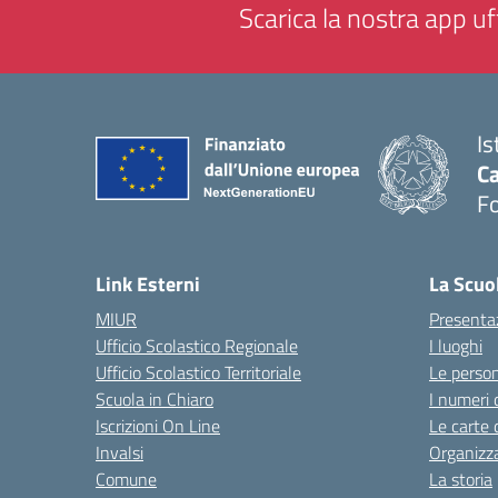
Scarica la nostra app uff
Is
Ca
F
— 
Link Esterni
La Scuo
MIUR
Presenta
Ufficio Scolastico Regionale
I luoghi
Ufficio Scolastico Territoriale
Le perso
Scuola in Chiaro
I numeri 
Iscrizioni On Line
Le carte 
Invalsi
Organizz
Comune
La storia