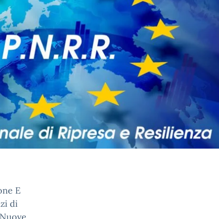
ione E
zi di
 “Nuove