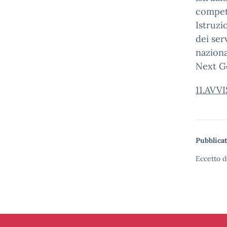
compete
Istruzi
dei serv
naziona
Next G
11.AV
Pubblicat
Eccetto d