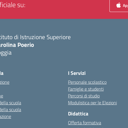
iciale su:
App
tituto di Istruzione Superiore
rolina Poerio
oggia
Visita la pagina iniziale della scuola
la
I Servizi
zione
Personale scolastico
Famiglie e studenti
ne
Percorsi di studio
della scuola
Modulistica per le Elezioni
della scuola
Didattica
azione
Offerta formativa