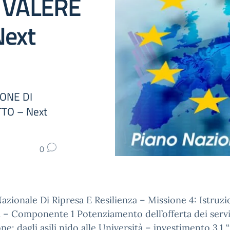
 VALERE
ext
IONE DI
TO – Next
0
azionale Di Ripresa E Resilienza – Missione 4: Istruz
 – Componente 1 Potenziamento dell’offerta dei servi
one: dagli asili nido alle Università – investimento 3.1