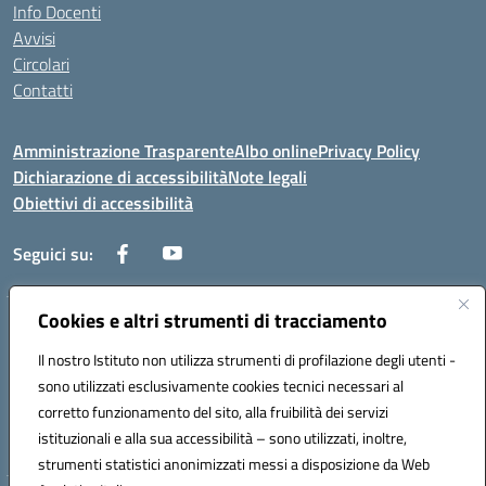
Info Docenti
Avvisi
Circolari
Contatti
Amministrazione Trasparente
Albo online
Privacy Policy
Dichiarazione di accessibilità
Note legali
Obiettivi di accessibilità
Seguici su:
Cookies e altri strumenti di tracciamento
Corso Roma, 1 71100 FOGGIA (FG)
Codice meccanografico: FGPM03000E
Il nostro Istituto non utilizza strumenti di profilazione degli utenti -
Telefono: 0881721392 - Fax: 0881723293
sono utilizzati esclusivamente cookies tecnici necessari al
Mail: FGPM03000E@istruzione.it - PEC:
corretto funzionamento del sito, alla fruibilità dei servizi
FGPM03000E@pec.istruzione.it
istituzionali e alla sua accessibilità – sono utilizzati, inoltre,
Codice fiscale: 80002240713
strumenti statistici anonimizzati messi a disposizione da Web