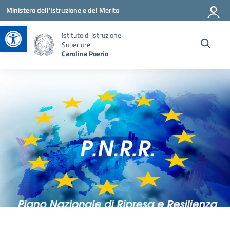
Vai ai contenuti
Vai al menu di navigazione
Vai al footer
Ministero dell'Istruzione e del Merito
Apri la barra degli strumenti
Istituto di Istruzione
Superiore
Carolina Poerio