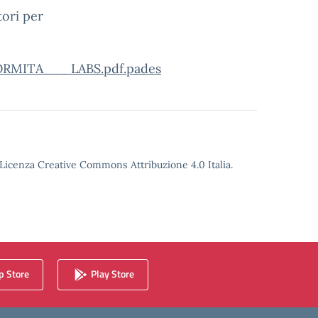
tori per
MITA___LABS.pdf.pades
o Licenza Creative Commons Attribuzione 4.0 Italia.
 Store
Play Store