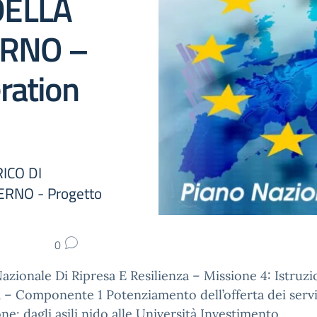
DELLA
ERNO –
ration
ICO DI
RNO - Progetto
0
azionale Di Ripresa E Resilienza – Missione 4: Istruz
 – Componente 1 Potenziamento dell’offerta dei servi
one: dagli asili nido alle Università Investimento