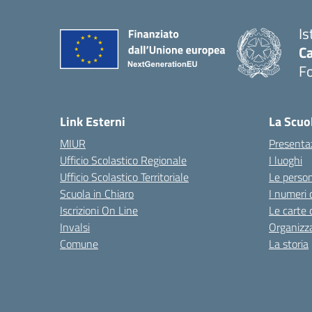
Is
Ca
F
— 
Link Esterni
La Scuo
MIUR
Presenta
Ufficio Scolastico Regionale
I luoghi
Ufficio Scolastico Territoriale
Le perso
Scuola in Chiaro
I numeri 
Iscrizioni On Line
Le carte 
Invalsi
Organizz
Comune
La storia