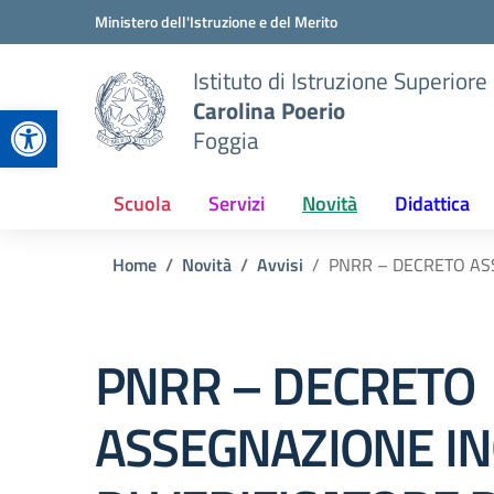
Vai ai contenuti
Vai al menu di navigazione
Vai al footer
Ministero dell'Istruzione e del Merito
Istituto di Istruzione Superiore
Carolina Poerio
Apri la barra degli strumenti
Foggia
Scuola
Servizi
Novità
Didattica
Home
Novità
Avvisi
PNRR – DECRETO ASS
PNRR – DECRETO
ASSEGNAZIONE IN