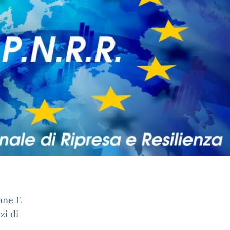
ione E
zi di