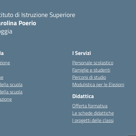
tituto di Istruzione Superiore
rolina Poerio
oggia
Visita la pagina iniziale della scuola
la
I Servizi
zione
Personale scolastico
Famiglie e studenti
ne
Percorsi di studio
della scuola
Modulistica per le Elezioni
della scuola
Didattica
azione
Offerta formativa
Le schede didattiche
I progetti delle classi