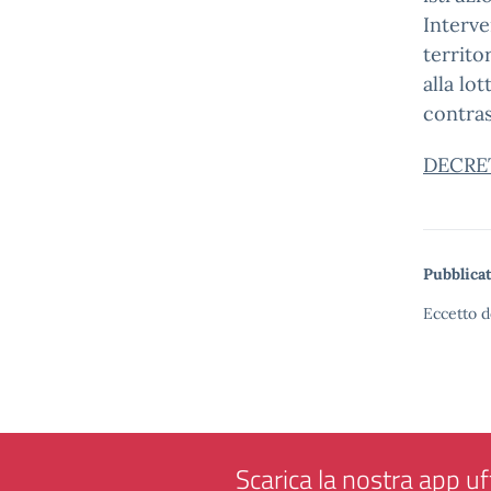
Interve
territo
alla lo
contras
DECRE
Pubblicat
Eccetto d
Scarica la nostra app uff