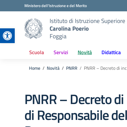
Vai ai contenuti
Vai al menu di navigazione
Vai al footer
Ministero dell'Istruzione e del Merito
Istituto di Istruzione Superiore
Carolina Poerio
Apri la barra degli strumenti
Foggia
Scuola
Servizi
Novità
Didattica
Home
Novità
PNRR
PNRR – Decreto di inca
PNRR – Decreto di 
di Responsabile de