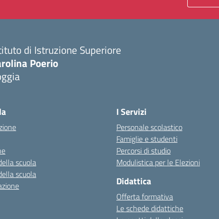
tituto di Istruzione Superiore
rolina Poerio
oggia
Visita la pagina iniziale della scuola
la
I Servizi
zione
Personale scolastico
Famiglie e studenti
ne
Percorsi di studio
della scuola
Modulistica per le Elezioni
della scuola
Didattica
azione
Offerta formativa
Le schede didattiche