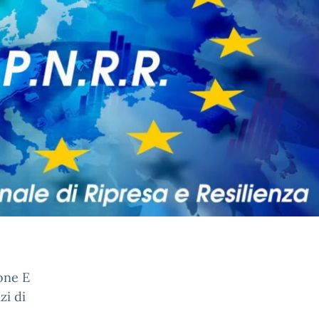
ione E
zi di