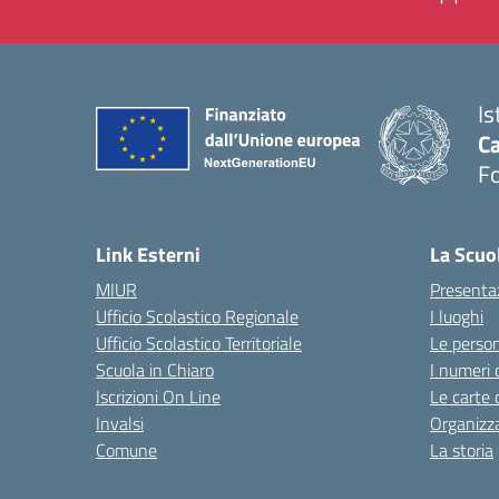
Is
Ca
F
— 
Link Esterni
La Scuo
MIUR
Presenta
Ufficio Scolastico Regionale
I luoghi
Ufficio Scolastico Territoriale
Le perso
Scuola in Chiaro
I numeri 
Iscrizioni On Line
Le carte 
Invalsi
Organizz
Comune
La storia