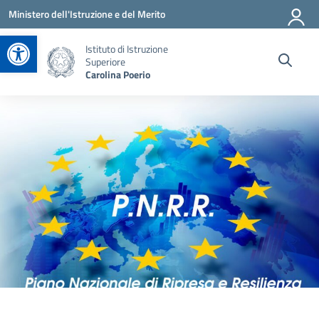
Vai ai contenuti
Vai al menu di navigazione
Vai al footer
Ministero dell'Istruzione e del Merito
Apri la barra degli strumenti
Istituto di Istruzione
Superiore
Carolina Poerio