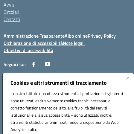
Avvisi
Circolari
Contatti
Amministrazione Trasparente
Albo online
Privacy Policy
Dichiarazione di accessibilità
Note legali
Obiettivi di accessibilità
Seguici su:
Cookies e altri strumenti di tracciamento
Corso Roma, 1 71100 FOGGIA (FG)
Codice meccanografico: FGPM03000E
Il nostro Istituto non utilizza strumenti di profilazione degli utenti -
Telefono: 0881721392 - Fax: 0881723293
sono utilizzati esclusivamente cookies tecnici necessari al
Mail: FGPM03000E@istruzione.it - PEC:
corretto funzionamento del sito, alla fruibilità dei servizi
FGPM03000E@pec.istruzione.it
istituzionali e alla sua accessibilità – sono utilizzati, inoltre,
Codice fiscale: 80002240713
strumenti statistici anonimizzati messi a disposizione da Web
Analytics Italia.