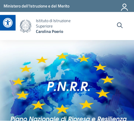
Vai ai contenuti
Vai al menu di navigazione
Vai al footer
Ministero dell'Istruzione e del Merito
Apri la barra degli strumenti
Istituto di Istruzione
Superiore
Carolina Poerio