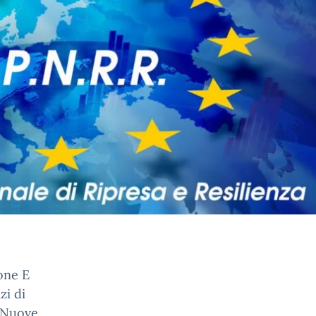
ione E
zi di
 “Nuove