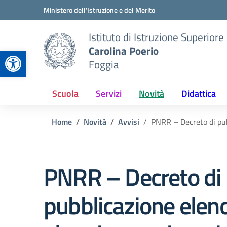
Vai ai contenuti
Vai al menu di navigazione
Vai al footer
Ministero dell'Istruzione e del Merito
Istituto di Istruzione Superiore
Carolina Poerio
Apri la barra degli strumenti
Foggia
Scuola
Servizi
Novità
Didattica
Home
Novità
Avvisi
PNRR – Decreto di pubb
PNRR – Decreto di
pubblicazione elenc