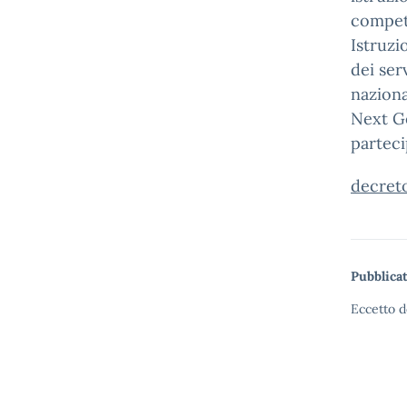
compete
Istruzi
dei serv
naziona
Next Ge
parteci
decret
Pubblicat
Eccetto d