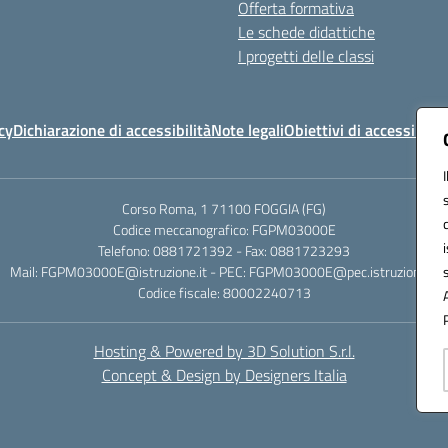
Offerta formativa
Le schede didattiche
I progetti delle classi
cy
Dichiarazione di accessibilità
Note legali
Obiettivi di accessibilit
Corso Roma, 1 71100 FOGGIA (FG)
Codice meccanografico: FGPM03000E
Telefono: 0881721392 - Fax: 0881723293
Mail: FGPM03000E@istruzione.it - PEC: FGPM03000E@pec.istruzione.it
Codice fiscale: 80002240713
Hosting & Powered by 3D Solution S.r.l.
Concept & Design by Designers Italia