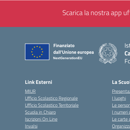
Scarica la nostra app uff
Is
Ca
F
— 
Link Esterni
La Scuo
MIUR
Presenta
Ufficio Scolastico Regionale
I luoghi
Ufficio Scolastico Territoriale
Le perso
Scuola in Chiaro
I numeri 
Iscrizioni On Line
Le carte 
Invalsi
Organizz