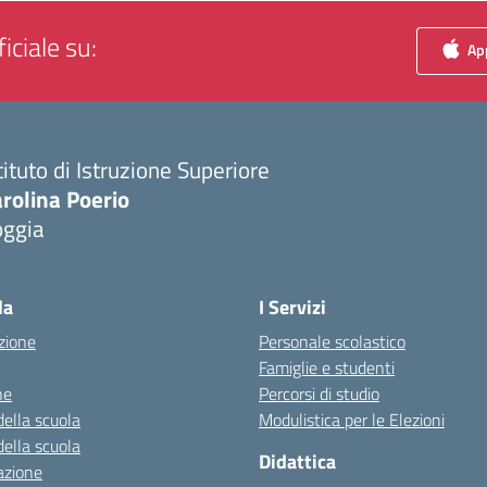
iciale su:
App
tituto di Istruzione Superiore
rolina Poerio
oggia
Visita la pagina iniziale della scuola
la
I Servizi
zione
Personale scolastico
Famiglie e studenti
ne
Percorsi di studio
della scuola
Modulistica per le Elezioni
della scuola
Didattica
azione