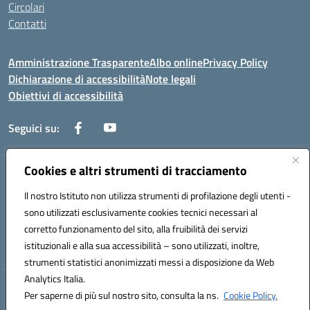
Circolari
Contatti
Amministrazione Trasparente
Albo online
Privacy Policy
Dichiarazione di accessibilità
Note legali
Obiettivi di accessibilità
Seguici su:
Cookies e altri strumenti di tracciamento
Corso Roma, 1 71100 FOGGIA (FG)
Codice meccanografico: FGPM03000E
Il nostro Istituto non utilizza strumenti di profilazione degli utenti -
Telefono: 0881721392 - Fax: 0881723293
sono utilizzati esclusivamente cookies tecnici necessari al
Mail: FGPM03000E@istruzione.it - PEC:
corretto funzionamento del sito, alla fruibilità dei servizi
FGPM03000E@pec.istruzione.it
istituzionali e alla sua accessibilità – sono utilizzati, inoltre,
Codice fiscale: 80002240713
strumenti statistici anonimizzati messi a disposizione da Web
Analytics Italia.
Hosting & Powered by 3D Solution S.r.l.
Per saperne di più sul nostro sito, consulta la ns.
Cookie Policy.
Concept & Design by Designers Italia