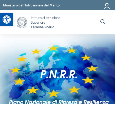
Vai ai contenuti
Vai al menu di navigazione
Vai al footer
Ministero dell'Istruzione e del Merito
Apri la barra degli strumenti
Istituto di Istruzione
Superiore
Carolina Poerio