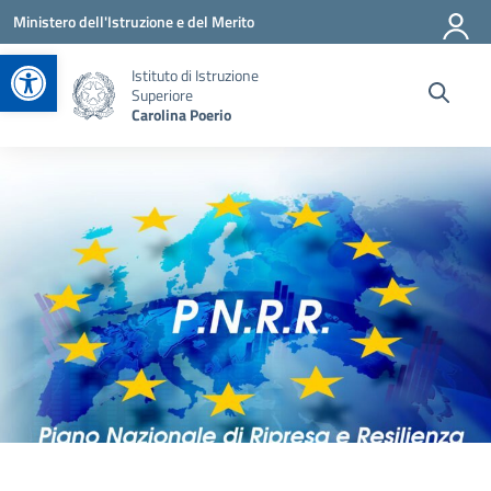
Vai ai contenuti
Vai al menu di navigazione
Vai al footer
Ministero dell'Istruzione e del Merito
Apri la barra degli strumenti
Istituto di Istruzione
Superiore
Carolina Poerio