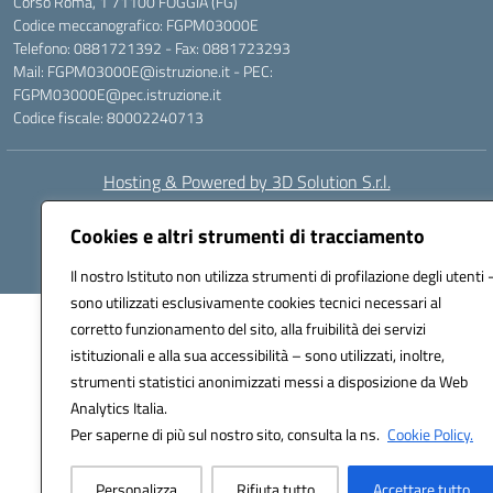
Corso Roma, 1 71100 FOGGIA (FG)
Codice meccanografico: FGPM03000E
Telefono: 0881721392 - Fax: 0881723293
Mail: FGPM03000E@istruzione.it - PEC:
FGPM03000E@pec.istruzione.it
Codice fiscale: 80002240713
Hosting & Powered by 3D Solution S.r.l.
Concept & Design by Designers Italia
Cookies e altri strumenti di tracciamento
Il nostro Istituto non utilizza strumenti di profilazione degli utenti 
sono utilizzati esclusivamente cookies tecnici necessari al
corretto funzionamento del sito, alla fruibilità dei servizi
istituzionali e alla sua accessibilità – sono utilizzati, inoltre,
strumenti statistici anonimizzati messi a disposizione da Web
Analytics Italia.
Per saperne di più sul nostro sito, consulta la ns.
Cookie Policy.
Personalizza
Rifiuta tutto
Accettare tutto