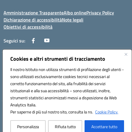
Amministrazione Trasparente
Albo online
Privacy Policy
Dichiarazione di accessibilità
Note legali
Obiettivi di accessibilità
Seguici su:
Cookies e altri strumenti di tracciamento
Corso Roma, 1 71100 FOGGIA (FG)
Codice meccanografico: FGPM03000E
Il nostro Istituto non utilizza strumenti di profilazione degli utenti -
Telefono: 0881721392 - Fax: 0881723293
sono utilizzati esclusivamente cookies tecnici necessari al
Mail: FGPM03000E@istruzione.it - PEC:
corretto funzionamento del sito, alla fruibilità dei servizi
FGPM03000E@pec.istruzione.it
istituzionali e alla sua accessibilità – sono utilizzati, inoltre,
Codice fiscale: 80002240713
strumenti statistici anonimizzati messi a disposizione da Web
Analytics Italia.
Hosting & Powered by 3D Solution S.r.l.
Per saperne di più sul nostro sito, consulta la ns.
Cookie Policy.
Concept & Design by Designers Italia
Personalizza
Rifiuta tutto
Accettare tutto