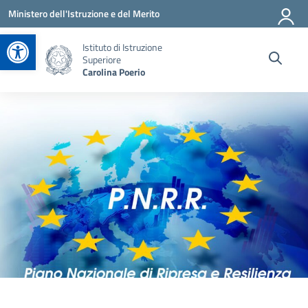
Vai ai contenuti
Vai al menu di navigazione
Vai al footer
Ministero dell'Istruzione e del Merito
Apri la barra degli strumenti
Istituto di Istruzione
Superiore
Carolina Poerio