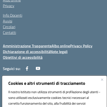
Albo online
Privacy
Info Docenti
Avvisi
Circolari
Contatti
Amministrazione Trasparente
Albo online
Privacy Policy
Dichiarazione di accessibilità
Note legali
Obiettivi di accessibilità
Seguici su:
Cookies e altri strumenti di tracciamento
Corso Roma, 1 71100 FOGGIA (FG)
Codice meccanografico: FGPM03000E
Il nostro Istituto non utilizza strumenti di profilazione degli utenti -
Telefono: 0881721392 - Fax: 0881723293
sono utilizzati esclusivamente cookies tecnici necessari al
Mail: FGPM03000E@istruzione.it - PEC:
corretto funzionamento del sito, alla fruibilità dei servizi
FGPM03000E@pec.istruzione.it