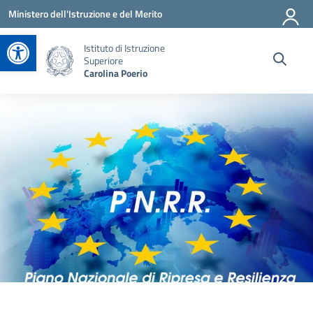
Vai ai contenuti
Vai al menu di navigazione
Vai al footer
Ministero dell'Istruzione e del Merito
Apri la barra degli strumenti
Istituto di Istruzione
Superiore
Carolina Poerio