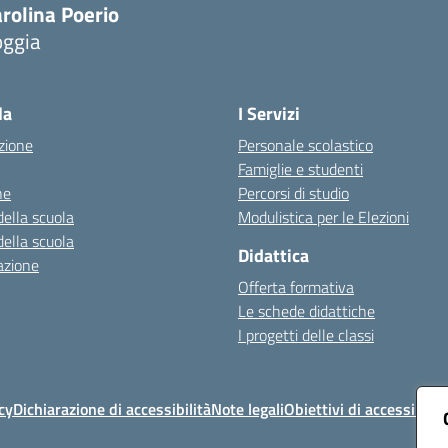
rolina Poerio
oggia
Visita la pagina iniziale della scuola
la
I Servizi
zione
Personale scolastico
Famiglie e studenti
ne
Percorsi di studio
della scuola
Modulistica per le Elezioni
della scuola
Didattica
azione
Offerta formativa
Le schede didattiche
I progetti delle classi
cy
Dichiarazione di accessibilità
Note legali
Obiettivi di accessibilit