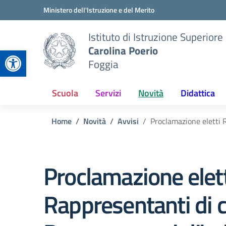
Vai ai contenuti
Vai al menu di navigazione
Vai al footer
Ministero dell'Istruzione e del Merito
Istituto di Istruzione Superiore
Carolina Poerio
Apri la barra degli strumenti
Foggia
Scuola
Servizi
Novità
Didattica
Home
Novità
Avvisi
Proclamazione eletti R
Proclamazione elett
Rappresentanti di c