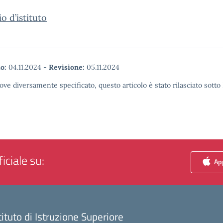
io d’istituto
o:
04.11.2024
-
Revisione:
05.11.2024
ove diversamente specificato, questo articolo è stato rilasciato sott
iciale su:
App
tituto di Istruzione Superiore