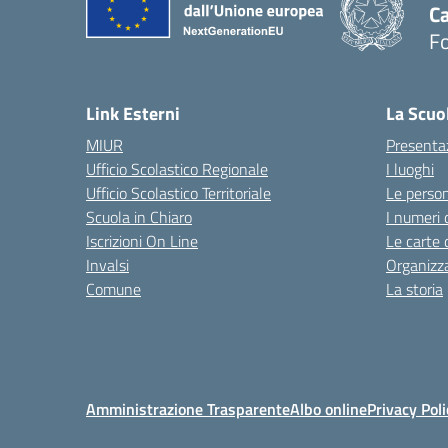
Ca
F
— 
Link Esterni
La Scuo
MIUR
Presenta
Ufficio Scolastico Regionale
I luoghi
Ufficio Scolastico Territoriale
Le perso
Scuola in Chiaro
I numeri 
Iscrizioni On Line
Le carte 
Invalsi
Organizz
Comune
La storia
Amministrazione Trasparente
Albo online
Privacy Poli