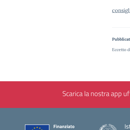
consigl
Pubblicat
Eccetto d
Scarica la nostra app uff
Is