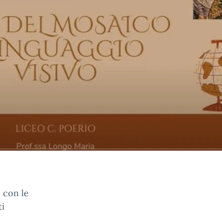
o con le
ti