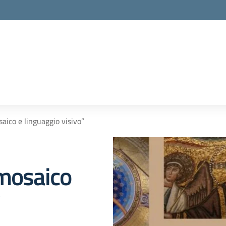
aico e linguaggio visivo”
 mosaico
”