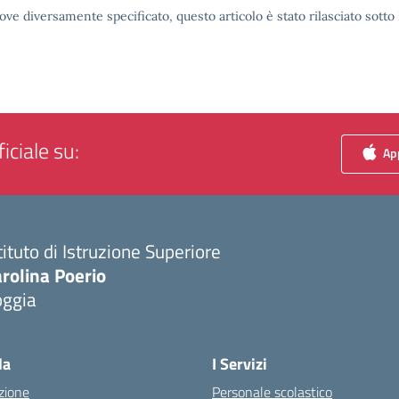
ove diversamente specificato, questo articolo è stato rilasciato sott
iciale su:
App
tituto di Istruzione Superiore
rolina Poerio
oggia
Visita la pagina iniziale della scuola
la
I Servizi
zione
Personale scolastico