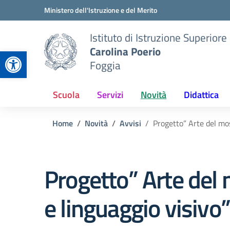
Vai ai contenuti
Vai al menu di navigazione
Vai al footer
Ministero dell'Istruzione e del Merito
Istituto di Istruzione Superiore
Carolina Poerio
Apri la barra degli strumenti
Foggia
Scuola
Servizi
Novità
Didattica
Home
Novità
Avvisi
Progetto” Arte del mos
Progetto” Arte del
e linguaggio visivo