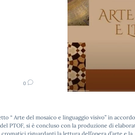
0
etto “ Arte del mosaico e linguaggio visivo” in accord
à del PTOF, si è concluso con la produzione di elabora
- cromatici riguardanti la lettura dell’opera d’arte e la