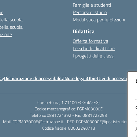
Famiglie e studenti
ne
Percorsi di studio
della scuola
Modulistica per le Elezioni
della scuola
Didattica
azione
Offerta formativa
Le schede didattiche
I progetti delle classi
cy
Dichiarazione di accessibilità
Note legali
Obiettivi di accessibilit
Corso Roma, 1 71100 FOGGIA (FG)
Codice meccanografico: FGPM03000E
Telefono: 0881721392 - Fax: 0881723293
Mail: FGPM03000E@istruzione.it - PEC: FGPM03000E@pec.istruzione.it
Codice fiscale: 80002240713