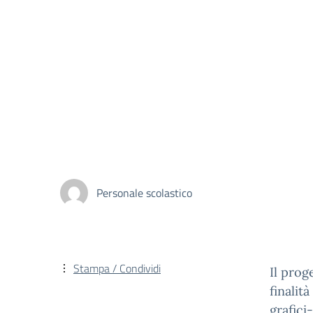
Personale scolastico
Stampa / Condividi
Il prog
finalit
grafici