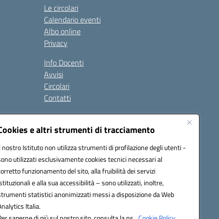
Le circolari
Calendario eventi
Albo online
Privacy
Info Docenti
Avvisi
Circolari
Contatti
à
Cookies e altri strumenti di tracciamento
Seguici su:
Il nostro Istituto non utilizza strumenti di profilazione degli utenti -
sono utilizzati esclusivamente cookies tecnici necessari al
corretto funzionamento del sito, alla fruibilità dei servizi
istituzionali e alla sua accessibilità – sono utilizzati, inoltre,
strumenti statistici anonimizzati messi a disposizione da Web
Analytics Italia.
Per saperne di più sul nostro sito, consulta la ns.
Cookie Policy.