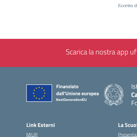
Eccetto d
Scarica la nostra app uff
Is
Ca
F
— 
Link Esterni
La Scuo
MIUR
Presenta