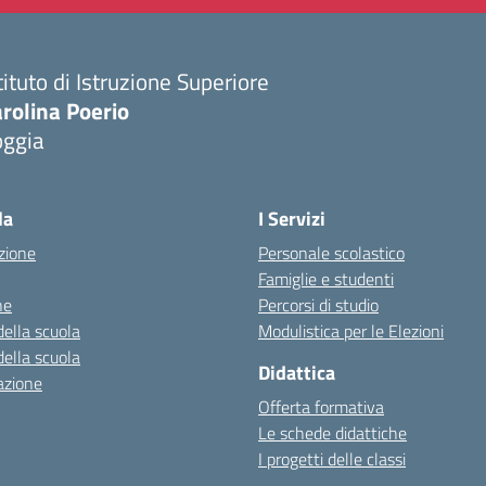
tituto di Istruzione Superiore
rolina Poerio
oggia
Visita la pagina iniziale della scuola
la
I Servizi
zione
Personale scolastico
Famiglie e studenti
ne
Percorsi di studio
della scuola
Modulistica per le Elezioni
della scuola
Didattica
azione
Offerta formativa
Le schede didattiche
I progetti delle classi