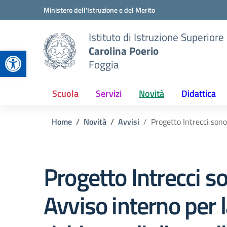
Vai ai contenuti
Vai al menu di navigazione
Vai al footer
Ministero dell'Istruzione e del Merito
Istituto di Istruzione Superiore
Carolina Poerio
Apri la barra degli strumenti
Foggia
Scuola
Servizi
Novità
Didattica
Home
Novità
Avvisi
Progetto Intrecci sonor
Progetto Intrecci so
Avviso interno per 