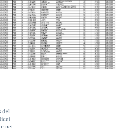
 del
licei
 e nei