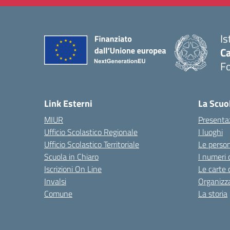
Is
Ca
F
— 
Link Esterni
La Scuo
MIUR
Presenta
Ufficio Scolastico Regionale
I luoghi
Ufficio Scolastico Territoriale
Le perso
Scuola in Chiaro
I numeri 
Iscrizioni On Line
Le carte 
Invalsi
Organizz
Comune
La storia