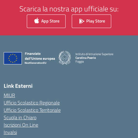
Scarica la nostra app ufficiale su:
App Store
Play Store
Istituto di Istruzione Superiore
Carolina Poerio
Foggia
— Visita la pagina iniziale della scuola
Link Esterni
MIUR
Ufficio Scolastico Regionale
Ufficio Scolastico Territoriale
Scuola in Chiaro
Iscrizioni On Line
Invalsi