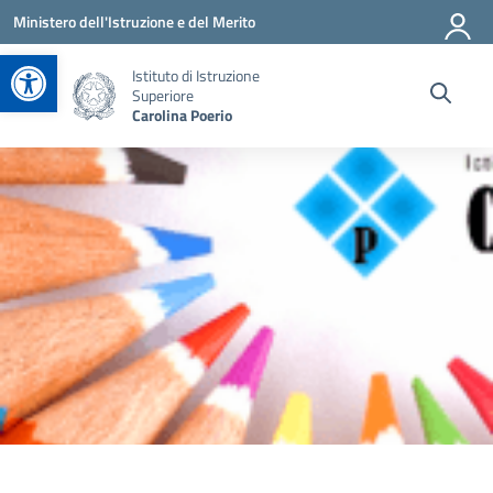
Vai ai contenuti
Vai al menu di navigazione
Vai al footer
Ministero dell'Istruzione e del Merito
Apri la barra degli strumenti
Istituto di Istruzione
Superiore
Carolina Poerio