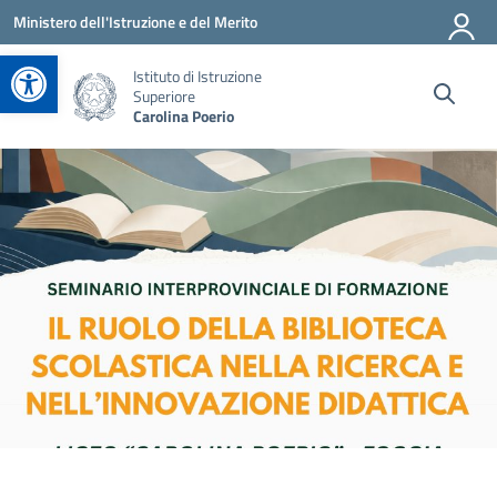
Vai ai contenuti
Vai al menu di navigazione
Vai al footer
Ministero dell'Istruzione e del Merito
Apri la barra degli strumenti
Istituto di Istruzione
Superiore
Carolina Poerio