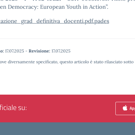
en Democracy: European Youth in Action”.
cazione_grad_definitiva_docenti.pdf.pades
o:
17.07.2025
-
Revisione:
17.07.2025
ove diversamente specificato, questo articolo è stato rilasciato sott
iciale su:
App