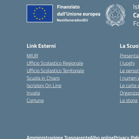
Is
Ca
F
— 
Link Esterni
La Scuo
MIUR
Presenta
Ufficio Scolastico Regionale
I luoghi
Ufficio Scolastico Territoriale
Le perso
Scuola in Chiaro
I numeri 
Iscrizioni On Line
Le carte 
Invalsi
Organizz
Comune
La storia
Amministrazione Trasparente
Albo online
Privacy Poli