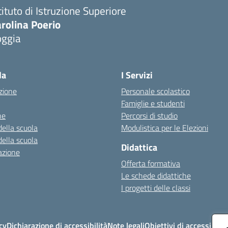
tituto di Istruzione Superiore
rolina Poerio
oggia
Visita la pagina iniziale della scuola
la
I Servizi
zione
Personale scolastico
Famiglie e studenti
ne
Percorsi di studio
della scuola
Modulistica per le Elezioni
della scuola
Didattica
azione
Offerta formativa
Le schede didattiche
I progetti delle classi
cy
Dichiarazione di accessibilità
Note legali
Obiettivi di accessibilit