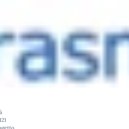
à
121
ogetto