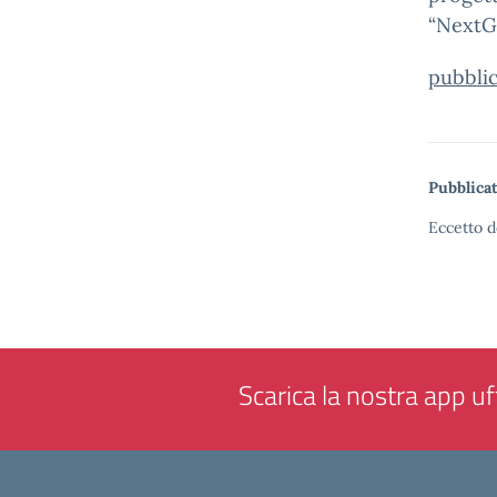
“NextG
pubbli
Pubblicat
Eccetto d
Scarica la nostra app uff