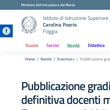
Vai ai contenuti
Vai al menu di navigazione
Vai al footer
Ministero dell'Istruzione e del Merito
Istituto di Istruzione Superiore
Carolina Poerio
Apri la barra degli strumenti
Foggia
Scuola
Servizi
Novità
Didattica
Home
Novità
Erasmus+
Pubblicazione gra
Pubblicazione gradi
definitiva docenti m