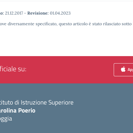
o:
21.12.2017
-
Revisione:
01.04.2023
ove diversamente specificato, questo articolo è stato rilasciato sott
iciale su:
App
tituto di Istruzione Superiore
rolina Poerio
oggia
Visita la pagina iniziale della scuola