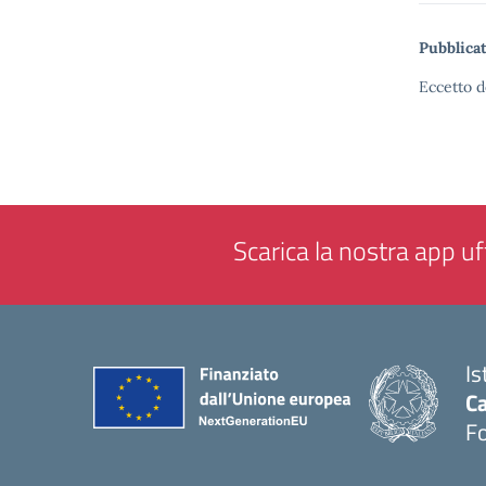
Pubblicat
Eccetto d
Scarica la nostra app uff
Is
Ca
F
— 