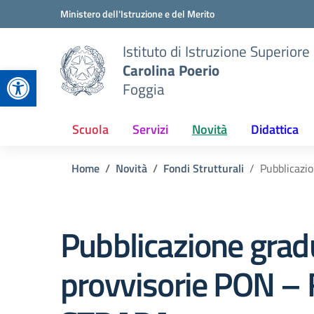
Vai ai contenuti
Vai al menu di navigazione
Vai al footer
Ministero dell'Istruzione e del Merito
Istituto di Istruzione Superiore
Carolina Poerio
Apri la barra degli strumenti
Foggia
Scuola
Servizi
Novità
Didattica
Home
Novità
Fondi Strutturali
Pubblicazi
Pubblicazione grad
provvisorie PON –