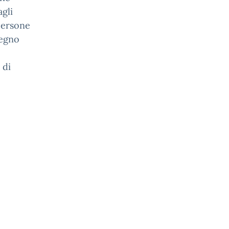
agli
 persone
tegno
 di