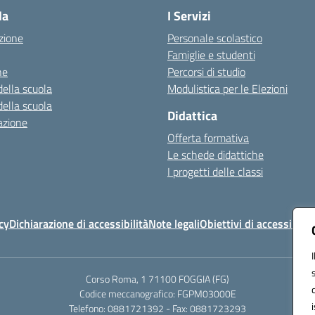
la
I Servizi
zione
Personale scolastico
Famiglie e studenti
ne
Percorsi di studio
della scuola
Modulistica per le Elezioni
della scuola
Didattica
azione
Offerta formativa
Le schede didattiche
I progetti delle classi
cy
Dichiarazione di accessibilità
Note legali
Obiettivi di accessibilit
Corso Roma, 1 71100 FOGGIA (FG)
Codice meccanografico: FGPM03000E
Telefono: 0881721392 - Fax: 0881723293