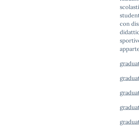
scolast
student
con dis
didatti
sportiv
apparte
graduat
graduat
graduat
graduat
graduat