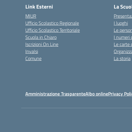
Link Esterni
La Scuo
MIUR
Presenta
Ufficio Scolastico Regionale
I luoghi
Ufficio Scolastico Territoriale
Le perso
Scuola in Chiaro
I numeri 
Iscrizioni On Line
Le carte 
Invalsi
Organizz
Comune
La storia
Amministrazione Trasparente
Albo online
Privacy Poli