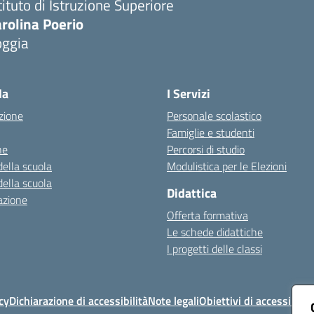
tituto di Istruzione Superiore
rolina Poerio
oggia
Visita la pagina iniziale della scuola
la
I Servizi
zione
Personale scolastico
Famiglie e studenti
ne
Percorsi di studio
della scuola
Modulistica per le Elezioni
della scuola
Didattica
azione
Offerta formativa
Le schede didattiche
I progetti delle classi
cy
Dichiarazione di accessibilità
Note legali
Obiettivi di accessibilit