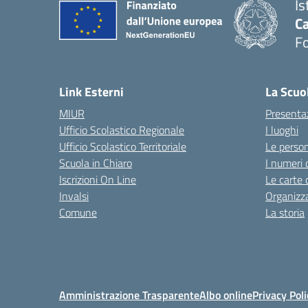
Is
Ca
F
— 
Link Esterni
La Scuo
MIUR
Presenta
Ufficio Scolastico Regionale
I luoghi
Ufficio Scolastico Territoriale
Le perso
Scuola in Chiaro
I numeri 
Iscrizioni On Line
Le carte 
Invalsi
Organizz
Comune
La storia
Amministrazione Trasparente
Albo online
Privacy Poli