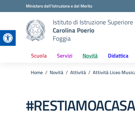
Vai ai contenuti
Vai al menu di navigazione
Vai al footer
Ministero dell'Istruzione e del Merito
Istituto di Istruzione Superiore
Carolina Poerio
Apri la barra degli strumenti
Foggia
Scuola
Servizi
Novità
Didattica
Home
Novità
Attività
Attività Liceo Music
#RESTIAMOACASA