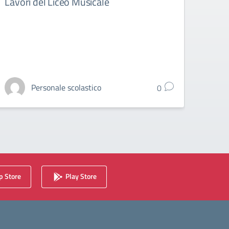
Lavori del Liceo Musicale
Vinc
“OPU
Personale scolastico
0
 Store
Play Store