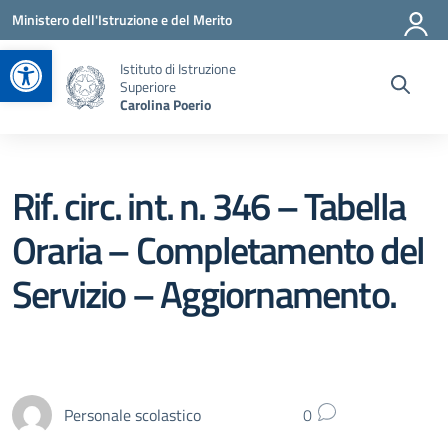
Vai ai contenuti
Vai al menu di navigazione
Vai al footer
Ministero dell'Istruzione e del Merito
Apri la barra degli strumenti
Istituto di Istruzione
Superiore
Carolina Poerio
Rif. circ. int. n. 346 – Tabella
Oraria – Completamento del
Servizio – Aggiornamento.
Personale scolastico
0