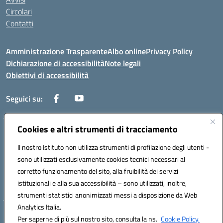
Circolari
Contatti
Amministrazione Trasparente
Albo online
Privacy Policy
Dichiarazione di accessibilità
Note legali
Obiettivi di accessibilità
Seguici su:
Cookies e altri strumenti di tracciamento
Corso Roma, 1 71100 FOGGIA (FG)
Codice meccanografico: FGPM03000E
Il nostro Istituto non utilizza strumenti di profilazione degli utenti -
Telefono: 0881721392 - Fax: 0881723293
sono utilizzati esclusivamente cookies tecnici necessari al
Mail: FGPM03000E@istruzione.it - PEC:
corretto funzionamento del sito, alla fruibilità dei servizi
FGPM03000E@pec.istruzione.it
istituzionali e alla sua accessibilità – sono utilizzati, inoltre,
Codice fiscale: 80002240713
strumenti statistici anonimizzati messi a disposizione da Web
Analytics Italia.
Hosting & Powered by 3D Solution S.r.l.
Per saperne di più sul nostro sito, consulta la ns.
Cookie Policy.