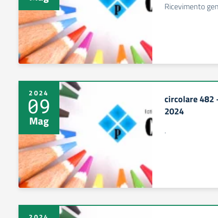
Ricevimento gen
2024
circolare 482 
09
2024
Mag
.
2024