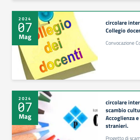
2024
circolare int
07
Collegio docen
Mag
Convocazione Co
2024
circolare inte
07
scambio cultur
Mag
Accoglienza e 
stranieri.
Progetto di scamb