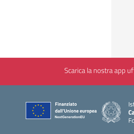
Scarica la nostra app uff
Is
Ca
F
— 