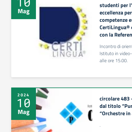
10
studenti per l
Mag
eccellenza pe
competenze e
CertiLingua® 
con la Referen
Incontro di orie
Istituto in vide
alle ore 15.00.
2024
circolare 48
10
dal titolo “Pu
Mag
“Orchestre in
.