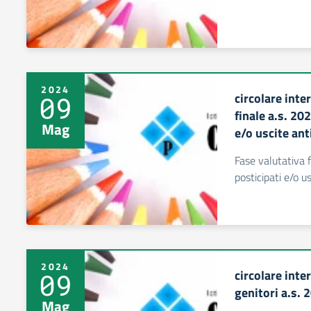
2024
circolare inte
09
finale a.s. 20
Mag
e/o uscite ant
Fase valutativa 
posticipati e/o u
2024
circolare int
09
genitori a.s.
Mag