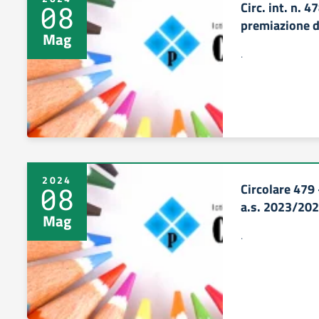
Circ. int. n. 
08
premiazione 
Mag
.
2024
Circolare 479 
08
a.s. 2023/20
Mag
.