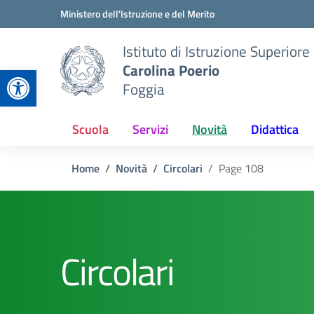
Vai ai contenuti
Vai al menu di navigazione
Vai al footer
Ministero dell'Istruzione e del Merito
Istituto di Istruzione Superiore
Carolina Poerio
Apri la barra degli strumenti
Foggia
Scuola
Servizi
Novità
Didattica
Home
Novità
Circolari
Page 108
Circolari