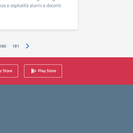
za e ospitalità alunni e docenti
180
181
Pagina successiva
 Store
Play Store