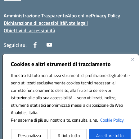
Amministrazione Trasparente
Albo online
Privacy Policy
Dichiarazione di accessibilità
Note legali
Obiettivi di accessibilità
Seguici su:
Cookies e altri strumenti di tracciamento
Corso Roma, 1 71100 FOGGIA (FG)
Codice meccanografico: FGPM03000E
Il nostro Istituto non utilizza strumenti di profilazione degli utenti -
Telefono: 0881721392 - Fax: 0881723293
sono utilizzati esclusivamente cookies tecnici necessari al
Mail: FGPM03000E@istruzione.it - PEC:
corretto funzionamento del sito, alla fruibilità dei servizi
FGPM03000E@pec.istruzione.it
istituzionali e alla sua accessibilità – sono utilizzati, inoltre,
Codice fiscale: 80002240713
strumenti statistici anonimizzati messi a disposizione da Web
Analytics Italia.
Hosting & Powered by 3D Solution S.r.l.
Per saperne di più sul nostro sito, consulta la ns.
Cookie Policy.
Concept & Design by Designers Italia
Personalizza
Rifiuta tutto
Accettare tutto