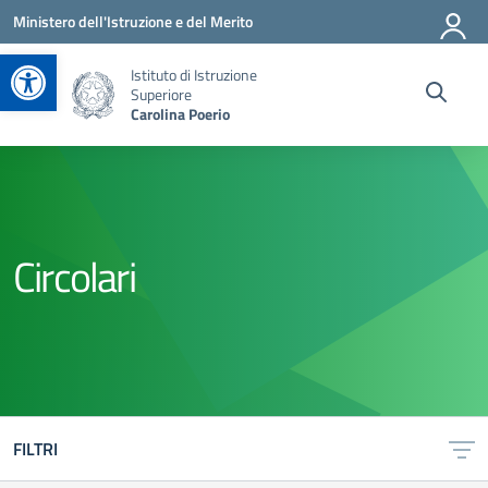
Vai ai contenuti
Vai al menu di navigazione
Vai al footer
Ministero dell'Istruzione e del Merito
Apri la barra degli strumenti
Istituto di Istruzione
Superiore
Carolina Poerio
Circolari
FILTRI