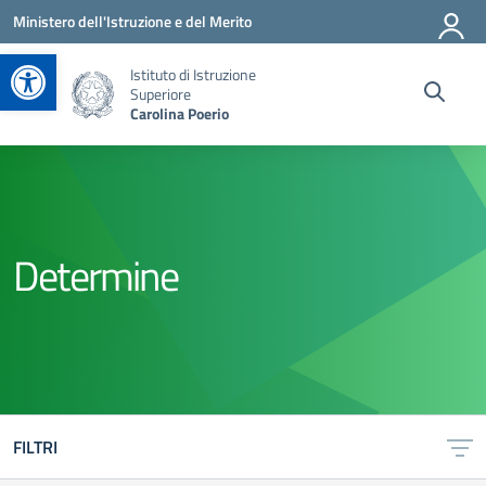
Vai ai contenuti
Vai al menu di navigazione
Vai al footer
Ministero dell'Istruzione e del Merito
Apri la barra degli strumenti
Istituto di Istruzione
Superiore
Carolina Poerio
Determine
FILTRI