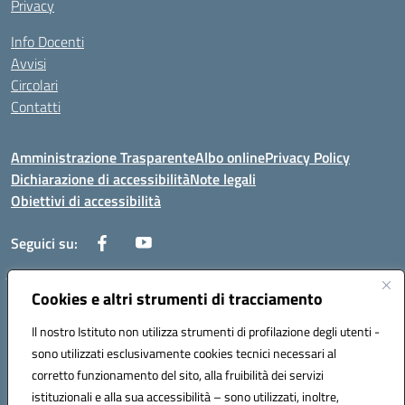
Privacy
Info Docenti
Avvisi
Circolari
Contatti
Amministrazione Trasparente
Albo online
Privacy Policy
Dichiarazione di accessibilità
Note legali
Obiettivi di accessibilità
Seguici su:
Cookies e altri strumenti di tracciamento
Corso Roma, 1 71100 FOGGIA (FG)
Codice meccanografico: FGPM03000E
Il nostro Istituto non utilizza strumenti di profilazione degli utenti -
Telefono: 0881721392 - Fax: 0881723293
sono utilizzati esclusivamente cookies tecnici necessari al
Mail: FGPM03000E@istruzione.it - PEC:
corretto funzionamento del sito, alla fruibilità dei servizi
FGPM03000E@pec.istruzione.it
istituzionali e alla sua accessibilità – sono utilizzati, inoltre,
Codice fiscale: 80002240713