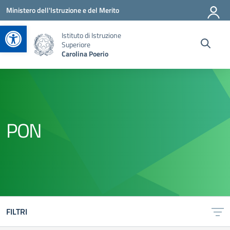
Vai ai contenuti
Vai al menu di navigazione
Vai al footer
Ministero dell'Istruzione e del Merito
Apri la barra degli strumenti
Istituto di Istruzione
Superiore
Carolina Poerio
PON
FILTRI