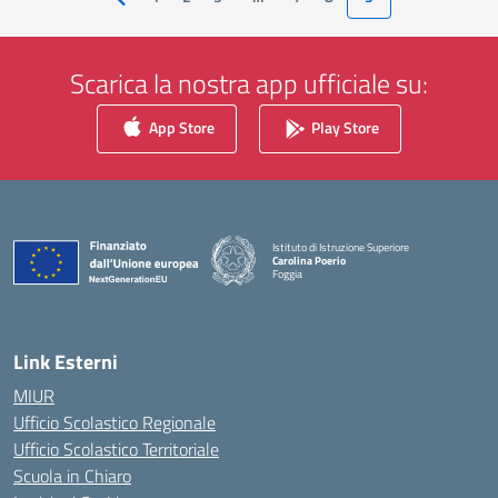
Pagina precedente
Scarica la nostra app ufficiale su:
App Store
Play Store
Istituto di Istruzione Superiore
Carolina Poerio
Foggia
— Visita la pagina iniziale della scuola
Link Esterni
MIUR
Ufficio Scolastico Regionale
Ufficio Scolastico Territoriale
Scuola in Chiaro