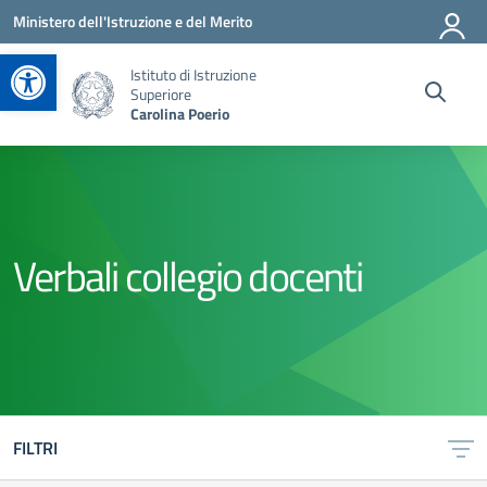
Vai ai contenuti
Vai al menu di navigazione
Vai al footer
Ministero dell'Istruzione e del Merito
Apri la barra degli strumenti
Istituto di Istruzione
Superiore
Carolina Poerio
Verbali collegio docenti
FILTRI