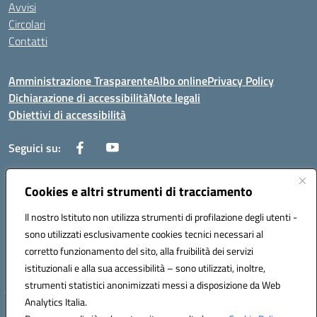
Avvisi
Circolari
Contatti
Amministrazione Trasparente
Albo online
Privacy Policy
Dichiarazione di accessibilità
Note legali
Obiettivi di accessibilità
Seguici su:
Cookies e altri strumenti di tracciamento
Corso Roma, 1 71100 FOGGIA (FG)
Codice meccanografico: FGPM03000E
Il nostro Istituto non utilizza strumenti di profilazione degli utenti -
Telefono: 0881721392 - Fax: 0881723293
sono utilizzati esclusivamente cookies tecnici necessari al
Mail: FGPM03000E@istruzione.it - PEC:
corretto funzionamento del sito, alla fruibilità dei servizi
FGPM03000E@pec.istruzione.it
istituzionali e alla sua accessibilità – sono utilizzati, inoltre,
Codice fiscale: 80002240713
strumenti statistici anonimizzati messi a disposizione da Web
Analytics Italia.
Hosting & Powered by 3D Solution S.r.l.