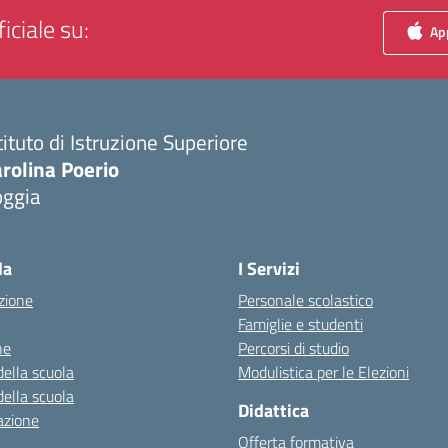
iciale su:
App
tituto di Istruzione Superiore
rolina Poerio
oggia
Visita la pagina iniziale della scuola
la
I Servizi
zione
Personale scolastico
Famiglie e studenti
ne
Percorsi di studio
della scuola
Modulistica per le Elezioni
della scuola
Didattica
azione
Offerta formativa