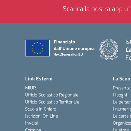
Scarica la nostra app uff
Is
Ca
F
— 
Link Esterni
La Scuo
MIUR
Presenta
Ufficio Scolastico Regionale
I luoghi
Ufficio Scolastico Territoriale
Le perso
Scuola in Chiaro
I numeri 
Iscrizioni On Line
Le carte 
Invalsi
Organizz
Comune
La storia